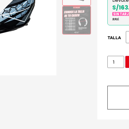
Llévate
S/163
SIN TAR
aqui
TALLA