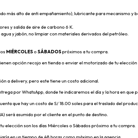
ado más alto de anti empañamiento), lubricante para mecanismo y bo
iores y salida de aire de carbono 6 K.
 agua y jabón, no limpiar con materiales derivados del petróleo.
 los
MIÉRCOLES
o
SÁBADOS
próximos a tu compra
.
enen opción recojo en tienda o enviar el motorizado de tu elección 
ón a delivery, pero
este tiene un costo adicional.
trega por WhatsApp, donde te indicaremos el día y la hora en que p
 cuenta que hay un costo de S/ 18.00 soles para el traslado del prod
A) será asumido por el cliente en el punto de destino.
e tu elección son los días Miércoles o Sábados próximo a tu compra.
ejaría en un tiempo de 48 horas como máximo en la agencia.