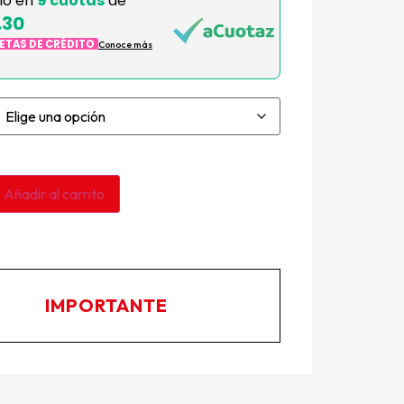
lo en
9 cuotas
de
.30
JETAS DE CRÉDITO
Conoce más
Añadir al carrito
IMPORTANTE