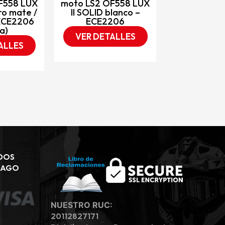
F558 LUX
moto LS2 OF558 LUX
ro mate /
II SOLID blanco –
 ECE2206
ECE2206
a)
VER DETALLES
ALLES
DOS
PAGO
NUESTRO RUC:
20112827171