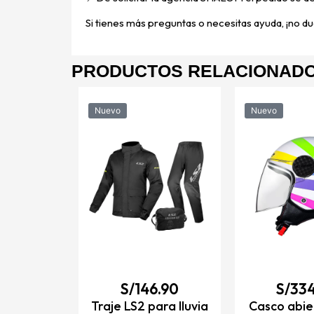
Si tienes más preguntas o necesitas ayuda, ¡no dud
PRODUCTOS RELACIONAD
Nuevo
Nuevo
4.90
rto para
OF558 LUX
gro mate /
CE2206
TALLES
S/
146.90
S/
334
Traje LS2 para lluvia
Casco abie