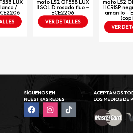
F558 LUX
moto LS2 OF558 LUX
moto LS2 O
blanco /
II SOLID rosado fluo –
II CRISP neg
 ECE2206
ECE2206
amarillo –
(copi
ALLES
VER DETALLES
VER DET
SÍGUENOS EN
ACEPTAMOS TO
NUESTRAS REDES
LOS MEDIOS DE 