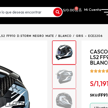
0
Mi Cuenta
S/
0.00
S2 FF910 D.STORM NEGRO MATE / BLANCO / GRIS – ECE2206
CASCO
LS2 FF
BLANCO
S/
1,19
FF9
SKU: