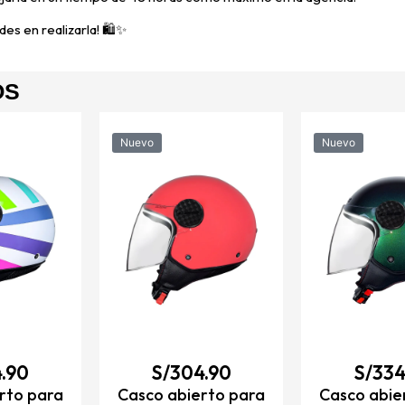
es en realizarla! 🛍️✨
OS
Nuevo
Nuevo
.90
S/
304.90
S/
334
rto para
Casco abierto para
Casco abie