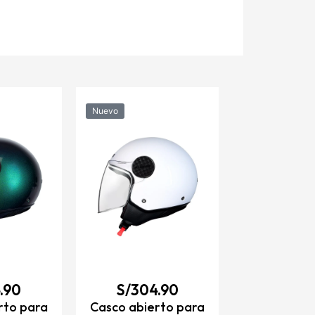
Nuevo
Nuevo
S/
334
Casco abie
moto LS2 O
II MINIM neg
rojo – E
VER DET
.90
S/
304.90
rto para
Casco abierto para