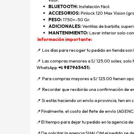
BLUETOOTH:
Instalación fácil.
ACCESORIOS:
Pinlock 120 Max Vision (gr
PESO:
1750+-50 Gr.
ADICIONALES:
Ventilas de barbilla, super
MANTENIMIENTO:
Lavar interior solo con
Información importante:
📌 Los días para recoger tu pedido en tienda son
📌
Las compras menores a S/ 125.00 soles, solo ti
WhatsApp
📲
987965451
).
📌 Para compras mayores a S/ 125.00 tienen opci
📌
Recordar que recibirás una confirmación de en
📌
Si estás haciendo un envío a provincia, ten en
📌
Finalmente, el costo del flete de envío (AGENCI
📌E
l tiempo para dejar tu pedido en la agencia d
📌
De solicitar la agencia SHALOM el pedido se d