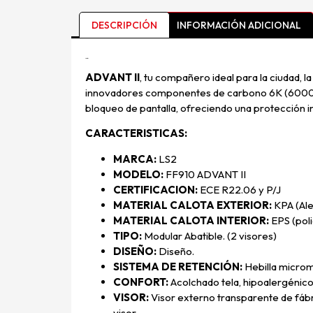
DESCRIPCIÓN
INFORMACIÓN ADICIONAL
Descripción
ADVANT II
, tu compañero ideal para la ciudad, l
innovadores componentes de carbono 6K (6000 fi
bloqueo de pantalla, ofreciendo una protección i
CARACTERISTICAS:
MARCA:
LS2
MODELO:
FF910 ADVANT II
CERTIFICACION:
ECE R22.06 y P/J
MATERIAL CALOTA EXTERIOR:
KPA (Ale
MATERIAL CALOTA INTERIOR:
EPS (poli
TIPO:
Modular Abatible. (2 visores)
DISEÑO:
Diseño.
SISTEMA DE RETENCIÓN:
Hebilla microm
CONFORT:
Acolchado tela, hipoalergénico
VISOR:
Visor externo transparente de fábr
visor.