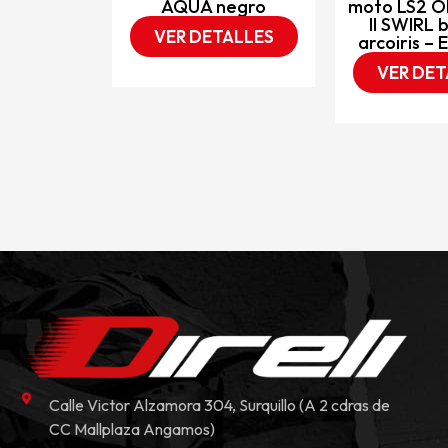
AQUA negro
moto LS2 O
II SWIRL 
VER DETALLES
arcoiris –
VER DET
Calle Victor Alzamora 304, Surquillo (A 2 cdras de
CC Mallplaza Angamos)