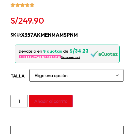
S/
249.90
X357AKMENMAMSPNM
SKU:
S/34.23
Llévatelo en
9 cuotas
de
SIN TARJETAS DE CRÉDITO
Conoce más aqui
TALLA
Añadir al carrito