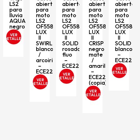
m
LS2
abierto
abierto
abierto
abierto
LS
para
para
para
para
para
O
lluvia
moto
moto
moto
moto
L
AQUA
LS2
LS2
LS2
LS2
II
negro
OF558
OF558
OF558
OF558
MI
LUX
LUX
LUX
LUX
VER
ne
II
II
II
II
ETALLES
m
SWIRL
SOLID
CRISP
SOLID
/
blanco
rosado
negro
blanco
ro
/
fluo
mate
–
–
arcoiris
–
/
ECE2206
E
–
ECE2206
amarillo
VER
ECE2206
–
DETALLES
VE
VER
ECE2206
DETA
DETALLES
VER
(copia)
DETALLES
VER
DETALLES