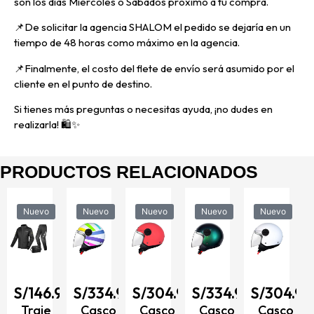
son los días Miércoles o Sábados próximo a tu compra.
📌
De solicitar la agencia SHALOM el pedido se dejaría en un
tiempo de 48 horas como máximo en la agencia.
📌
Finalmente, el costo del flete de envío será asumido por el
cliente en el punto de destino.
Si tienes más preguntas o necesitas ayuda, ¡no dudes en
realizarla! 🛍️✨
PRODUCTOS RELACIONADOS
Nuevo
Nuevo
Nuevo
Nuevo
Nuevo
Nu
S/
C
S/
146.90
S/
334.90
S/
304.90
S/
334.90
S/
304.90
ab
pa
Traje
Casco
Casco
Casco
Casco