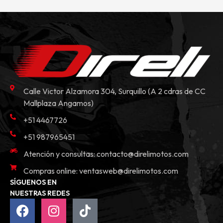
Calle Victor Alzamora 304, Surquillo (A 2 cdras de CC
Mallplaza Angamos)
+51 4467726
+51 987965451
Atención y consultas:
contacto@direlimotos.com
Compras online:
ventasweb@direlimotos.com
SÍGUENOS EN
NUESTRAS REDES