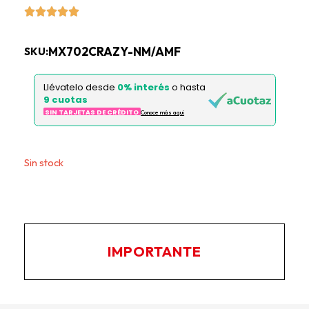
MX702CRAZY-NM/AMF
SKU:
Llévatelo desde
0% interés
o hasta
9 cuotas
SIN TARJETAS DE CRÉDITO
Conoce más aqui
Este producto no está disponible porque no quedan
existencias.
IMPORTANTE