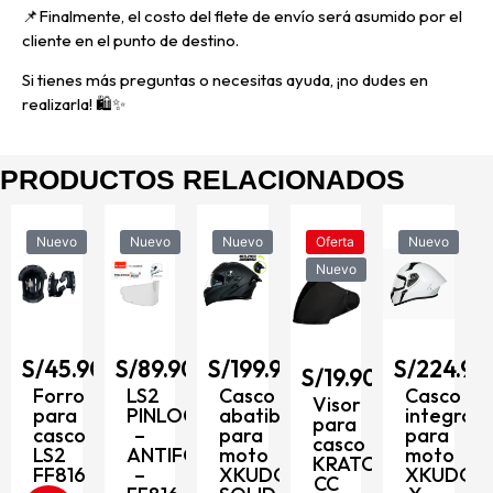
📌
Finalmente, el costo del flete de envío será asumido por el
cliente en el punto de destino.
Si tienes más preguntas o necesitas ayuda, ¡no dudes en
realizarla! 🛍️✨
PRODUCTOS RELACIONADOS
Nuevo
Nuevo
Oferta
Nuevo
Nuevo
Nuevo
S/
249.9
Casco
90
S/
89.90
S/
199.90
S/
224.90
integral
S/
19.90
para
LS2
Casco
Casco
Visor
moto
PINLOCK
abatible
integral
para
XKUDO
–
para
para
casco
X-
ANTIFOG
moto
moto
KRATOZ
357
–
XKUDO
XKUDO
D
CC
RINOX