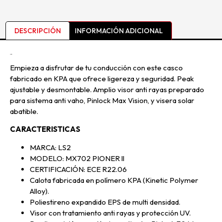
DESCRIPCIÓN
INFORMACIÓN ADICIONAL
Descripción
Empieza a disfrutar de tu conducción con este casco
fabricado en KPA que ofrece ligereza y seguridad. Peak
ajustable y desmontable. Amplio visor anti rayas preparado
para sistema anti vaho, Pinlock Max Vision, y visera solar
abatible.
CARACTERISTICAS
MARCA: LS2
MODELO: MX702 PIONER ll
CERTIFICACIÓN: ECE R22.06
Calota fabricada en polímero KPA (Kinetic Polymer
Alloy).
Poliestireno expandido EPS de multi densidad.
Visor con tratamiento anti rayas y protección UV.