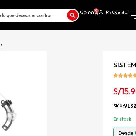
0
Mi Cuenta
S/
0.00
00
SISTEM
S/
15.
VLS2
SKU:
13 disponi
Desde