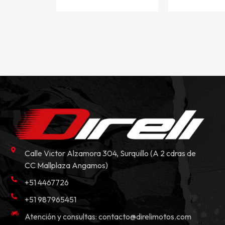
Calle Victor Alzamora 304, Surquillo (A 2 cdras de
CC Mallplaza Angamos)
+51 4467726
+51 987965451
Atención y consultas:
contacto@direlimotos.com