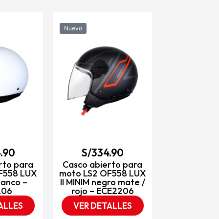
Nuevo
Nuevo
S/
334
Casco abie
moto LS2 O
II MAXCA c
naranja- 
VER DET
.90
S/
334.90
rto para
Casco abierto para
F558 LUX
moto LS2 OF558 LUX
lanco –
II MINIM negro mate /
206
rojo – ECE2206
ALLES
VER DETALLES