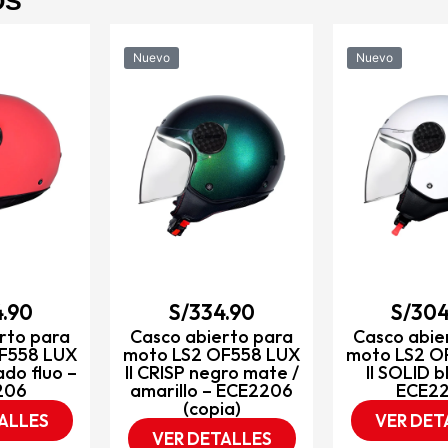
OS
Nuevo
Nuevo
.90
S/
334.90
S/
304
rto para
Casco abierto para
Casco abie
F558 LUX
moto LS2 OF558 LUX
moto LS2 O
ado fluo –
II CRISP negro mate /
II SOLID b
206
amarillo – ECE2206
ECE2
(copia)
ALLES
VER DET
VER DETALLES