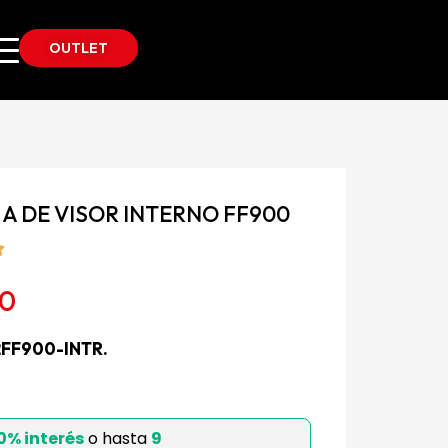
OUTLET
A DE VISOR INTERNO FF900
90
FF900-INTR.
bles
0% interés
o hasta
9