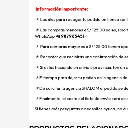
Descripción
Información importante:
📌 Los días para recoger tu pedido en tienda son
📌
Las compras menores a S/ 125.00 soles, solo ti
WhatsApp
📲
987965451
).
📌 Para compras mayores a S/ 125.00 tienen opci
📌
Recordar que recibirás una confirmación de en
📌
Si estás haciendo un envío a provincia, ten en
📌E
l tiempo para dejar tu pedido en la agencia d
📌
De solicitar la agencia SHALOM el pedido se d
📌
Finalmente, el costo del flete de envío será asu
Si tienes más preguntas o necesitas ayuda, ¡no dud