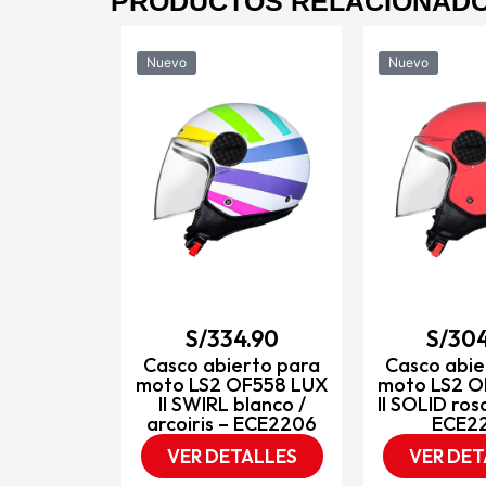
PRODUCTOS RELACIONAD
Nuevo
Nuevo
4.90
rto para
OF558 LUX
obalto /
 ECE2206
TALLES
S/
334.90
S/
304
Casco abierto para
Casco abie
moto LS2 OF558 LUX
moto LS2 O
II SWIRL blanco /
II SOLID ros
arcoiris – ECE2206
ECE2
VER DETALLES
VER DET