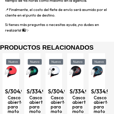
tiempo de 48 horas como máximo en la agencia.
📌
Finalmente, el costo del flete de envío será asumido por el
cliente en el punto de destino.
Si tienes más preguntas o necesitas ayuda, ¡no dudes en
realizarla! 🛍️✨
PRODUCTOS RELACIONADOS
Nuevo
Nuevo
Nuevo
Nuevo
Nuevo
90
S/
304.90
S/
334.90
S/
304.90
S/
334.90
S/
334.90
to
Casco
Casco
Casco
Casco
Casco
abierto
abierto
abierto
abierto
abierto
para
para
para
para
para
8
moto
moto
moto
moto
moto