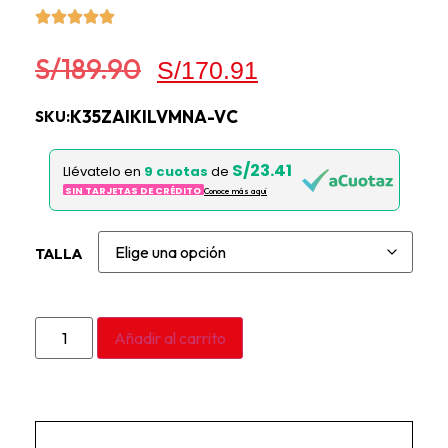
S/
189.90
S/
170.91
K35ZAIKILVMNA-VC
SKU:
S/23.41
Llévatelo en
9 cuotas
de
SIN TARJETAS DE CRÉDITO
Conoce más aqui
TALLA
Añadir al carrito