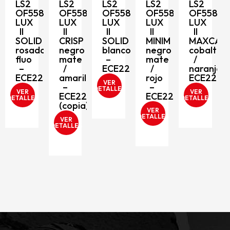
LS2
LS2
LS2
LS2
LS2
OF558
OF558
OF558
OF558
OF558
LUX
LUX
LUX
LUX
LUX
II
II
II
II
II
SOLID
CRISP
SOLID
MINIM
MAXCA
rosado
negro
blanco
negro
cobalto
fluo
mate
–
mate
/
206
–
/
ECE2206
/
naranja-
ECE2206
amarillo
rojo
ECE2206
VER
–
–
D
DETALLES
VER
VER
ECE2206
ECE2206
DETALLES
DETALLES
(copia)
VER
DETALLES
VER
DETALLES