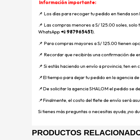
Información importante:
📌 Los días para recoger tu pedido en tienda son
📌
Las compras menores a S/ 125.00 soles, solo ti
WhatsApp
📲
987965451
).
📌 Para compras mayores a S/ 125.00 tienen opci
📌
Recordar que recibirás una confirmación de en
📌
Si estás haciendo un envío a provincia, ten en
📌E
l tiempo para dejar tu pedido en la agencia d
📌
De solicitar la agencia SHALOM el pedido se d
📌
Finalmente, el costo del flete de envío será asu
Si tienes más preguntas o necesitas ayuda, ¡no dud
PRODUCTOS RELACIONAD