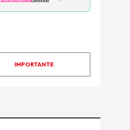
JETAS DE CRÉDITO
Conoce más
cto no está disponible porque no quedan
.
IMPORTANTE