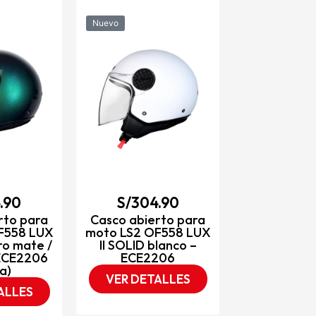
Nuevo
Nuevo
S/
334
Casco abie
moto LS2 O
II MINIM neg
rojo – E
VER DET
.90
S/
304.90
rto para
Casco abierto para
F558 LUX
moto LS2 OF558 LUX
ro mate /
II SOLID blanco –
 ECE2206
ECE2206
a)
VER DETALLES
ALLES