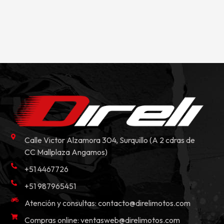
Calle Victor Alzamora 304, Surquillo (A 2 cdras de
CC Mallplaza Angamos)
+51 4467726
+51 987965451
Atención y consultas:
contacto@direlimotos.com
Compras online:
ventasweb@direlimotos.com