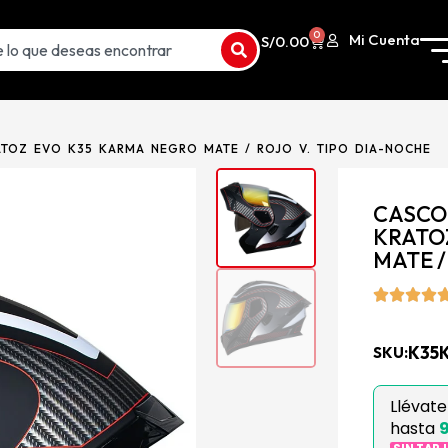
0
Mi Cuenta
S/
0.00
TOZ EVO K35 KARMA NEGRO MATE / ROJO V. TIPO DIA-NOCHE
CASCO
KRATO
MATE /
K35
SKU:
Llévat
hasta