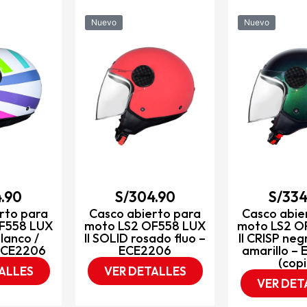
Nuevo
Nuevo
.90
S/
304.90
S/
334
rto para
Casco abierto para
Casco abie
F558 LUX
moto LS2 OF558 LUX
moto LS2 O
blanco /
II SOLID rosado fluo –
II CRISP neg
 ECE2206
ECE2206
amarillo –
(copi
ALLES
VER DETALLES
VER DET