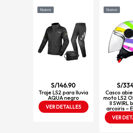
Nuevo
Nuevo
4.90
rto para
OF558 LUX
gro mate /
CE2206
TALLES
S/
146.90
S/
334
Traje LS2 para lluvia
Casco abie
AQUA negro
moto LS2 O
II SWIRL 
VER DETALLES
arcoiris –
VER DET