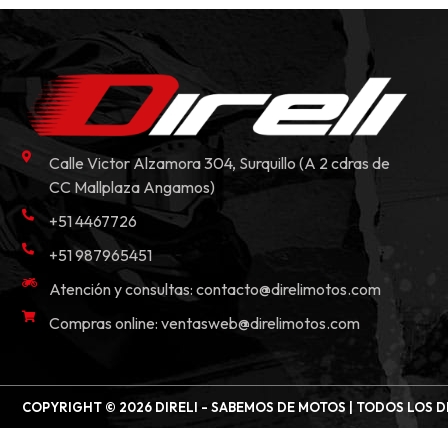
Calle Victor Alzamora 304, Surquillo (A 2 cdras de
CC Mallplaza Angamos)
+51 4467726
+51 987965451
Atención y consultas:
contacto@direlimotos.com
Compras online:
ventasweb@direlimotos.com
COPYRIGHT © 2026 DIRELI - SABEMOS DE MOTOS | TODOS LOS