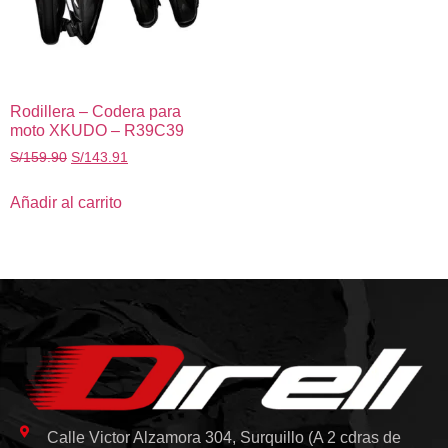
Rodillera – Codera para
moto XKUDO – R39C39
S/
159.90
S/
143.91
Añadir al carrito
Calle Victor Alzamora 304, Surquillo (A 2 cdras de