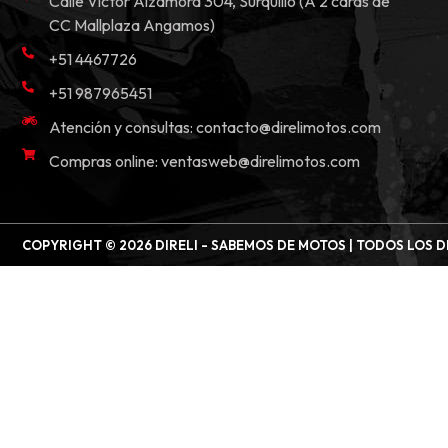
Calle Victor Alzamora 304, Surquillo (A 2 cdras de
CC Mallplaza Angamos)
+51 4467726
+51 987965451
Atención y consultas:
contacto@direlimotos.com
Compras online:
ventasweb@direlimotos.com
COPYRIGHT © 2026 DIRELI - SABEMOS DE MOTOS | TODOS LOS