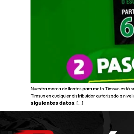
Nuestra marca de llantas para moto Timsun está s
Timsun en cualquier distribuidor autorizado a nivel nacional, 
𝘀𝗶𝗴𝘂𝗶𝗲𝗻𝘁𝗲𝘀 𝗱𝗮𝘁𝗼𝘀: […]