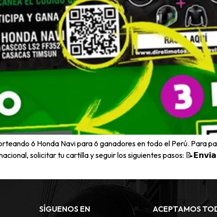
orteando 6 Honda Navi para 6 ganadores en todo el Perú. Para par
solicitar tu cartilla y seguir los siguientes pasos: 📝𝗘𝗻𝘃𝗶𝗮𝗻𝗼𝘀 la 𝗳𝗼
SÍGUENOS EN
ACEPTAMOS TO