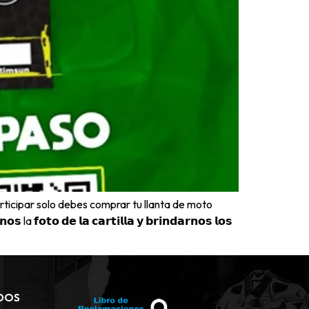
ticipar solo debes comprar tu llanta de moto
𝗼 𝗱𝗲 𝗹𝗮 𝗰𝗮𝗿𝘁𝗶𝗹𝗹𝗮 𝘆 𝗯𝗿𝗶𝗻𝗱𝗮𝗿𝗻𝗼𝘀 𝗹𝗼𝘀
DOS