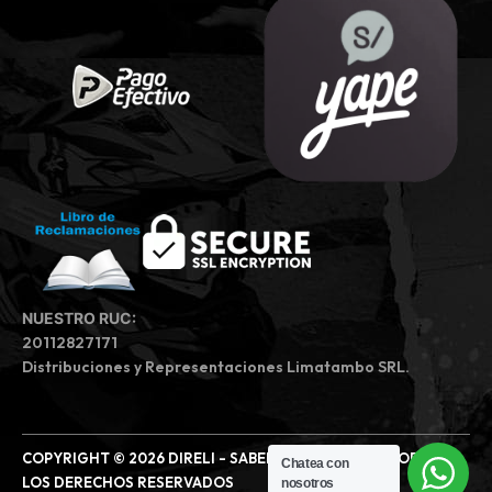
NUESTRO RUC:
20112827171
Distribuciones y Representaciones Limatambo SRL.
COPYRIGHT © 2026 DIRELI - SABEMOS DE MOTOS | TODOS
Chatea con
LOS DERECHOS RESERVADOS
nosotros