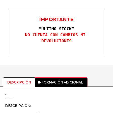
IMPORTANTE
“ÚLTIMO STOCK”
NO CUENTA CON CAMBIOS NI 
DEVOLUCIONES
DESCRIPCIÓN
INFORMACIÓN ADICIONAL
Descripción
BOTA DE CUERO DE MOTOCICLISTA MARRON
DESCRIPCION: