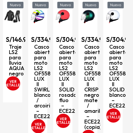
Nuevo
Nuevo
Nuevo
Nuevo
Nuevo
90
S/
146.90
S/
334.90
S/
304.90
S/
334.90
S/
304.90
to
Traje
Casco
Casco
Casco
Casco
LS2
abierto
abierto
abierto
abierto
para
para
para
para
para
8
lluvia
moto
moto
moto
moto
AQUA
LS2
LS2
LS2
LS2
negro
OF558
OF558
OF558
OF558
LUX
LUX
LUX
LUX
VER
II
II
II
II
DETALLES
SWIRL
SOLID
CRISP
SOLID
blanco
rosado
negro
blanco
/
fluo
mate
–
arcoiris
–
/
ECE2206
206
–
ECE2206
amarillo
VER
ECE2206
–
DETALLES
VER
ECE2206
D
DETALLES
VER
(copia)
DETALLES