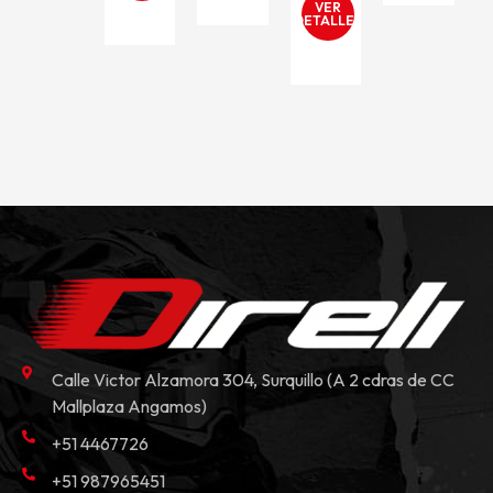
VER
DETALLES
Calle Victor Alzamora 304, Surquillo (A 2 cdras de CC
Mallplaza Angamos)
+51 4467726
+51 987965451