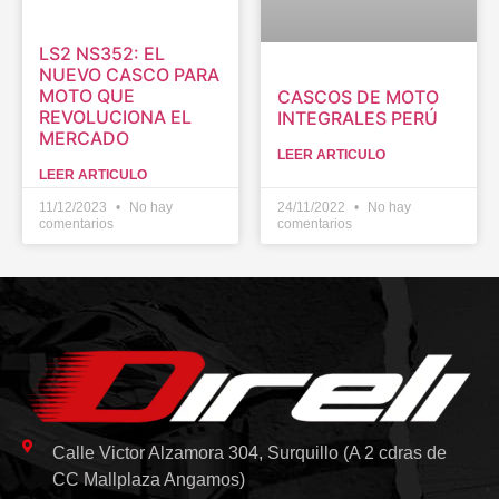
LS2 NS352: EL
NUEVO CASCO PARA
MOTO QUE
CASCOS DE MOTO
REVOLUCIONA EL
INTEGRALES PERÚ
MERCADO
LEER ARTICULO
LEER ARTICULO
11/12/2023
No hay
24/11/2022
No hay
comentarios
comentarios
Calle Victor Alzamora 304, Surquillo (A 2 cdras de
CC Mallplaza Angamos)