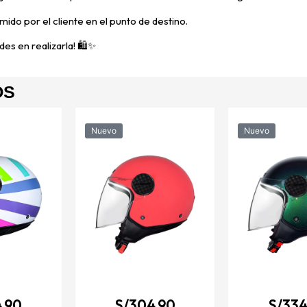
mido por el cliente en el punto de destino.
es en realizarla! 🛍️✨
OS
Nuevo
Nuevo
.90
S/
304.90
S/
334