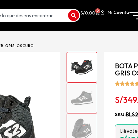
0
Mi Cuenta
S/
0.00
ER GRIS OSCURO
BOTA 
GRIS 
S/
349
BLS
SKU:
Llévate