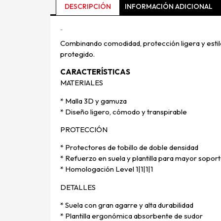
DESCRIPCIÓN
INFORMACIÓN ADICIONAL
Descripción
Combinando comodidad, protección ligera y estilo
protegido.
CARACTERÍSTICAS
MATERIALES
* Malla 3D y gamuza
* Diseño ligero, cómodo y transpirable
PROTECCIÓN
* Protectores de tobillo de doble densidad
* Refuerzo en suela y plantilla para mayor sopor
* Homologación Level 1|1|1|1
DETALLES
* Suela con gran agarre y alta durabilidad
* Plantilla ergonómica absorbente de sudor