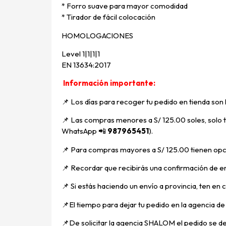
* Forro suave para mayor comodidad
* Tirador de fácil colocación
HOMOLOGACIONES
Level 1|1|1|1
EN 13634:2017
Información importante:
📌 Los días para recoger tu pedido en tienda son
📌
Las compras menores a S/ 125.00 soles, solo ti
WhatsApp
📲
987965451
).
📌 Para compras mayores a S/ 125.00 tienen opci
📌
Recordar que recibirás una confirmación de en
📌
Si estás haciendo un envío a provincia, ten en
📌E
l tiempo para dejar tu pedido en la agencia d
📌
De solicitar la agencia SHALOM el pedido se d