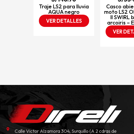
Traje LS2 para lluvia
Casco abie
AQUA negro
moto LS2 O
II SWIRL 
VER DETALLES
arcoiris –
VER DET
Calle Victor Alzamora 304, Surquillo (A 2 cdras de