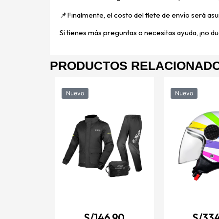
📌
Finalmente, el costo del flete de envío será asu
Si tienes más preguntas o necesitas ayuda, ¡no dud
PRODUCTOS RELACIONAD
Nuevo
Nuevo
4.90
rto para
OF558 LUX
gro mate /
CE2206
TALLES
S/
146.90
S/
334