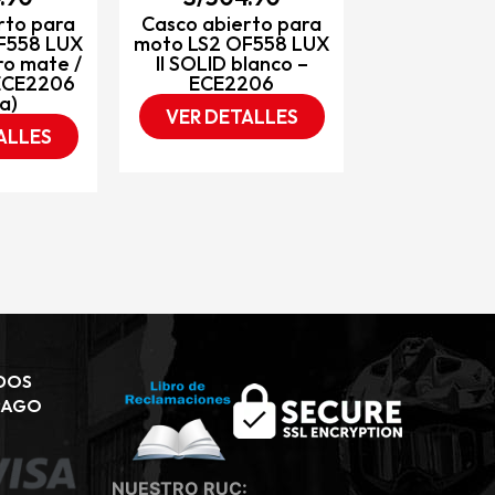
rto para
Casco abierto para
F558 LUX
moto LS2 OF558 LUX
ro mate /
II SOLID blanco –
 ECE2206
ECE2206
a)
VER DETALLES
ALLES
DOS
PAGO
NUESTRO RUC: