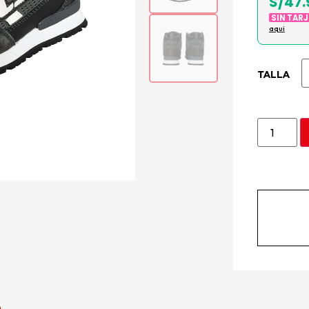
S/47.
SIN TAR
aqui
TALLA