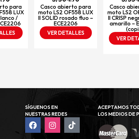
rto para
Casco abierto para
Casco abie
F558 LUX
moto LS2 OF558 LUX
moto LS2 O
blanco /
II SOLID rosado fluo –
II CRISP neg
 ECE2206
ECE2206
amarillo –
(copi
ALLES
VER DETALLES
VER DET
SÍGUENOS EN
ACEPTAMOS TO
NUESTRAS REDES
LOS MEDIOS DE 