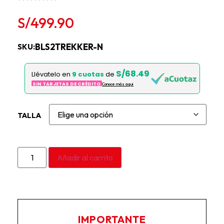
S/
499.90
BLS2TREKKER-N
SKU:
S/68.49
Llévatelo en
9 cuotas
de
SIN TARJETAS DE CRÉDITO
Conoce más aqui
TALLA
Añadir al carrito
IMPORTANTE