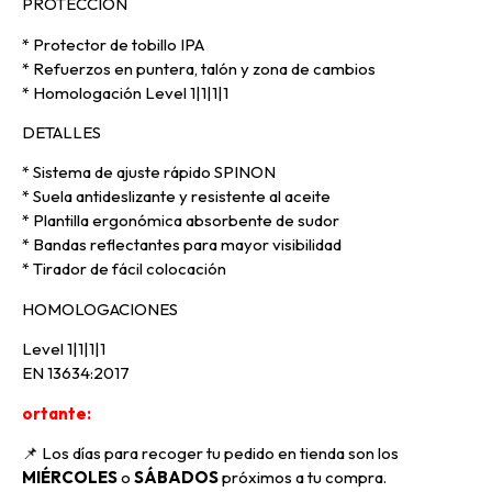
PROTECCIÓN
* Protector de tobillo IPA
* Refuerzos en puntera, talón y zona de cambios
* Homologación Level 1|1|1|1
DETALLES
* Sistema de ajuste rápido SPINON
* Suela antideslizante y resistente al aceite
* Plantilla ergonómica absorbente de sudor
* Bandas reflectantes para mayor visibilidad
* Tirador de fácil colocación
HOMOLOGACIONES
Level 1|1|1|1
EN 13634:2017
ortante:
📌 Los días para recoger tu pedido en tienda son los
MIÉRCOLES
o
SÁBADOS
próximos a tu compra
.