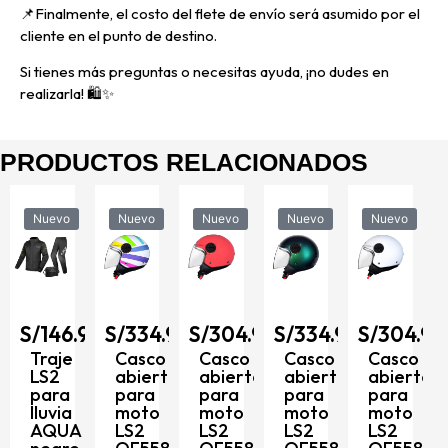
📌
Finalmente, el costo del flete de envío será asumido por el
cliente en el punto de destino.
Si tienes más preguntas o necesitas ayuda, ¡no dudes en
realizarla! 🛍️✨
PRODUCTOS RELACIONADOS
Nuevo
Nuevo
Nuevo
Nuevo
Nuevo
90
S/
146.90
S/
334.90
S/
304.90
S/
334.90
S/
304.90
to
Traje
Casco
Casco
Casco
Casco
LS2
abierto
abierto
abierto
abierto
para
para
para
para
para
8
lluvia
moto
moto
moto
moto
AQUA
LS2
LS2
LS2
LS2