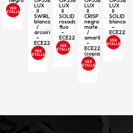
negro
OF558
OF558
OF558
OF558
LUX
LUX
LUX
LUX
VER
II
II
II
II
DETALLES
SWIRL
SOLID
CRISP
SOLID
blanco
rosado
negro
blanco
/
fluo
mate
–
arcoiris
–
/
ECE2206
206
–
ECE2206
amarillo
VER
ECE2206
–
DETALLES
VER
ECE2206
D
DETALLES
VER
(copia)
DETALLES
VER
DETALLES