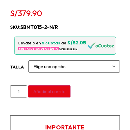
S/
379.90
SBMT015-2-N/R
SKU:
S/52.05
Llévatelo en
9 cuotas
de
SIN TARJETAS DE CRÉDITO
Conoce más aqui
TALLA
Añadir al carrito
IMPORTANTE