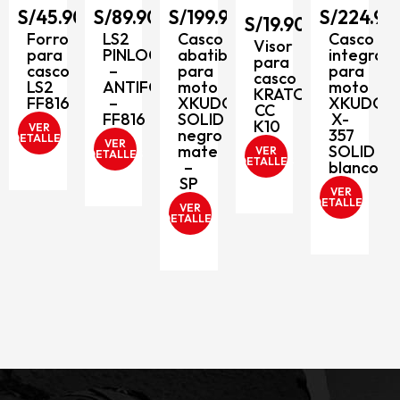
S/
45.90
S/
89.90
S/
199.90
S/
224.90
al
S/
19.90
Forro
LS2
Casco
Casco
Visor
para
PINLOCK
abatible
integral
para
O
casco
–
para
para
casco
LS2
ANTIFOG
moto
moto
KRATOZ
FF816
–
XKUDO
XKUDO
CC
FF816
SOLID
X-
K10
VER
negro
357
DETALLES
VER
mate
SOLID
VER
DETALLES
DETALLES
–
blanco
SP
VER
DETALLES
VER
D
DETALLES