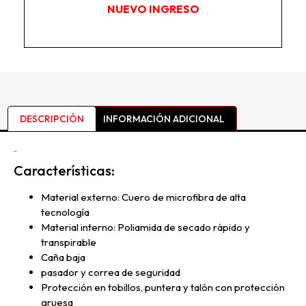
NUEVO INGRESO
DESCRIPCIÓN
INFORMACIÓN ADICIONAL
Descripción
Características:
Material externo: Cuero de microfibra de alta
tecnología
Material interno: Poliamida de secado rápido y
transpirable
Caña baja
pasador y correa de seguridad
Protección en tobillos, puntera y talón con protección
gruesa