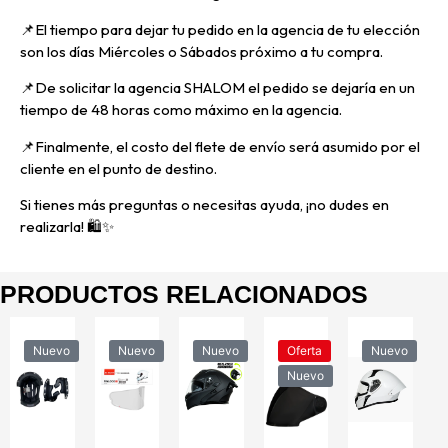
📌E
l tiempo para dejar tu pedido en la agencia de tu elección
son los días Miércoles o Sábados próximo a tu compra.
📌
De solicitar la agencia SHALOM el pedido se dejaría en un
tiempo de 48 horas como máximo en la agencia.
📌
Finalmente, el costo del flete de envío será asumido por el
cliente en el punto de destino.
Si tienes más preguntas o necesitas ayuda, ¡no dudes en
realizarla! 🛍️✨
PRODUCTOS RELACIONADOS
Nuevo
Nuevo
Nuevo
Oferta
Nuevo
Nuevo
90