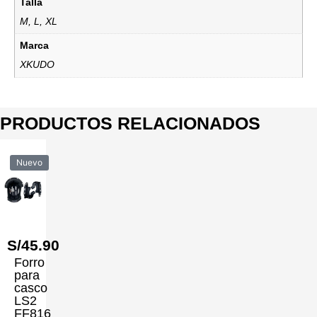
Talla
M, L, XL
Marca
XKUDO
PRODUCTOS RELACIONADOS
Nuevo
S/
45.90
Forro
para
casco
LS2
FF816