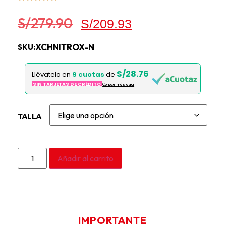
S/
279.90
S/
209.93
XCHNITROX-N
SKU:
S/28.76
Llévatelo en
9 cuotas
de
SIN TARJETAS DE CRÉDITO
Conoce más aqui
TALLA
Añadir al carrito
IMPORTANTE