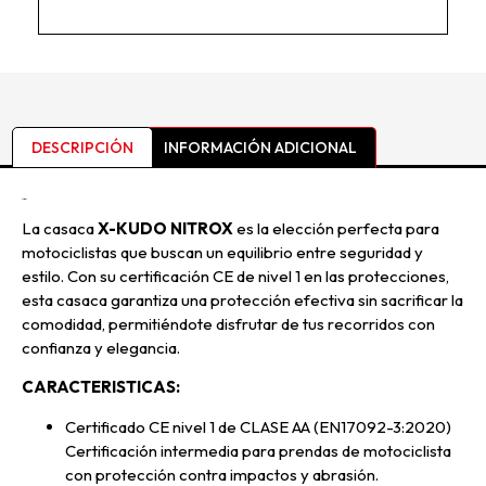
DESCRIPCIÓN
INFORMACIÓN ADICIONAL
Descripción
La casaca
X-KUDO NITROX
es la elección perfecta para
motociclistas que buscan un equilibrio entre seguridad y
estilo. Con su certificación CE de nivel 1 en las protecciones,
esta casaca garantiza una protección efectiva sin sacrificar la
comodidad, permitiéndote disfrutar de tus recorridos con
confianza y elegancia.
CARACTERISTICAS:
Certificado CE nivel 1 de CLASE AA (EN17092-3:2020)
Certificación intermedia para prendas de motociclista
con protección contra impactos y abrasión.