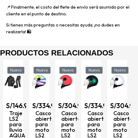
📌
Finalmente, el costo del flete de envío será asumido por el
cliente en el punto de destino.
Si tienes más preguntas o necesitas ayuda, ¡no dudes en
realizarla! 🛍️
PRODUCTOS RELACIONADOS
Nuevo
Nuevo
Nuevo
Nuevo
Nuevo
S/
334.9
Casco
6.90
S/
334.90
S/
304.90
S/
334.90
S/
304.90
abierto
para
e
Casco
Casco
Casco
Casco
moto
abierto
abierto
abierto
abierto
LS2
para
para
para
para
OF558
a
moto
moto
moto
moto
LUX
A
LS2
LS2
LS2
LS2