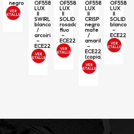
II
o
OF558
OF558
OF558
OF558
MINIM
LUX
LUX
LUX
LUX
negro
II
II
II
II
S
mate
SWIRL
SOLID
CRISP
SOLID
/
blanco
rosado
negro
blanco
rojo
/
fluo
mate
–
–
arcoiris
–
/
ECE2206
ECE22
–
ECE2206
amarillo
VER
ECE2206
–
DETALLES
VER
VER
ECE2206
DETALLES
DETALLES
VER
(copia)
DETALLES
VER
DETALLES