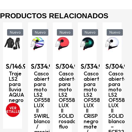
PRODUCTOS RELACIONADOS
Nuevo
Nuevo
Nuevo
Nuevo
Nuevo
90
S/
146.90
S/
334.90
S/
304.90
S/
334.90
S/
304.90
to
Traje
Casco
Casco
Casco
Casco
LS2
abierto
abierto
abierto
abierto
para
para
para
para
para
8
lluvia
moto
moto
moto
moto
AQUA
LS2
LS2
LS2
LS2
negro
OF558
OF558
OF558
OF558
LUX
LUX
LUX
LUX
VER
II
II
II
II
DETALLES
SWIRL
SOLID
CRISP
SOLID
blanco
rosado
negro
blanco
/
fluo
mate
–
arcoiris
–
/
ECE2206