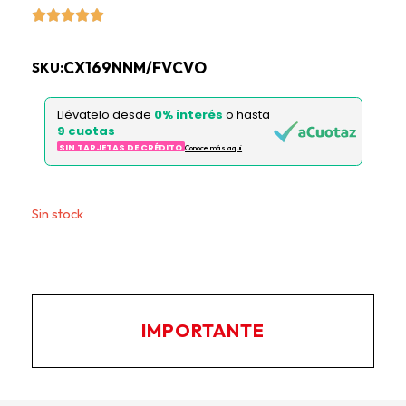
CX169NNM/FVCVO
SKU:
Llévatelo desde
0% interés
o hasta
9 cuotas
SIN TARJETAS DE CRÉDITO
Conoce más aqui
Este producto no está disponible porque no quedan
existencias.
IMPORTANTE