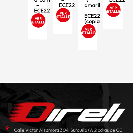
206
–
ECE2206
amarillo
VER
ECE2206
–
DETALLES
VER
ECE2206
D
DETALLES
VER
(copia)
DETALLES
VER
DETALLES
Calle Victor Alzamora 304, Surquillo (A 2 cdras de CC