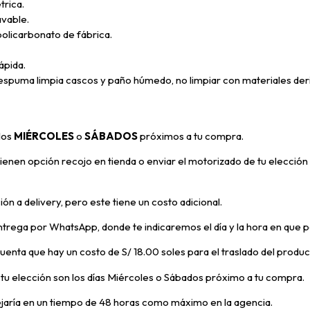
rica.
avable.
olicarbonato de fábrica.
ápida.
puma limpia cascos y paño húmedo, no limpiar con materiales deri
 los
MIÉRCOLES
o
SÁBADOS
próximos a tu compra
.
enen opción recojo en tienda o enviar el motorizado de tu elección 
ón a delivery, pero
este tiene un costo adicional.
trega por WhatsApp, donde te indicaremos el día y la hora en que p
 cuenta que hay un costo de S/ 18.00 soles para el traslado del prod
e tu elección son los días Miércoles o Sábados próximo a tu compra.
ejaría en un tiempo de 48 horas como máximo en la agencia.