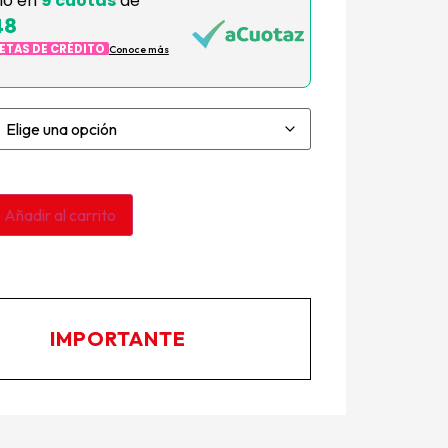
lo en
9 cuotas
de
48
JETAS DE CRÉDITO
Conoce más
Añadir al carrito
IMPORTANTE