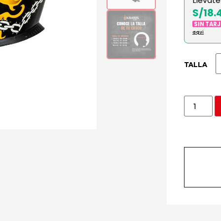
Llévate
S/18.
SIN TAR
aqui
TALLA