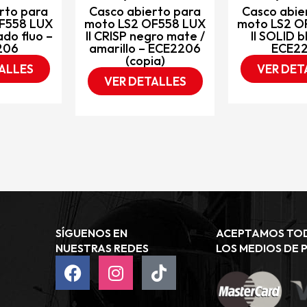
rto para
Casco abierto para
Casco abie
F558 LUX
moto LS2 OF558 LUX
moto LS2 O
ado fluo –
II CRISP negro mate /
II SOLID b
206
amarillo – ECE2206
ECE2
(copia)
ALLES
VER DET
VER DETALLES
SÍGUENOS EN
ACEPTAMOS TO
NUESTRAS REDES
LOS MEDIOS DE 