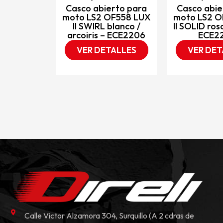
ara lluvia
Casco abierto para
Casco abie
negro
moto LS2 OF558 LUX
moto LS2 O
II SWIRL blanco /
II SOLID ros
TALLES
arcoiris – ECE2206
ECE2
VER DETALLES
VER DET
Calle Victor Alzamora 304, Surquillo (A 2 cdras de