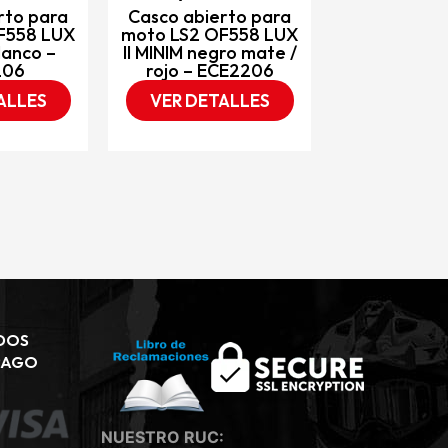
rto para
Casco abierto para
F558 LUX
moto LS2 OF558 LUX
lanco –
II MINIM negro mate /
206
rojo – ECE2206
ALLES
VER DETALLES
DOS
PAGO
NUESTRO RUC: