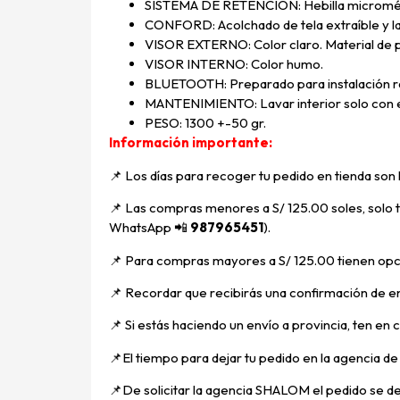
SISTEMA DE RETENCIÓN: Hebilla micromét
CONFORD: Acolchado de tela extraíble y l
VISOR EXTERNO: Color claro. Material de p
VISOR INTERNO: Color humo.
BLUETOOTH: Preparado para instalación r
MANTENIMIENTO: Lavar interior solo con es
PESO: 1300 +-50 gr.
Información importante:
📌 Los días para recoger tu pedido en tienda son
📌
Las compras menores a S/ 125.00 soles, solo ti
WhatsApp
📲
987965451
).
📌 Para compras mayores a S/ 125.00 tienen opci
📌
Recordar que recibirás una confirmación de en
📌
Si estás haciendo un envío a provincia, ten en
📌E
l tiempo para dejar tu pedido en la agencia d
📌
De solicitar la agencia SHALOM el pedido se d