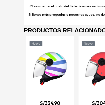
📌
Finalmente, el costo del flete de envío será asu
Si tienes más preguntas o necesitas ayuda, ¡no dud
PRODUCTOS RELACIONAD
Nuevo
Nuevo
6.90
S/
334.90
S/
304