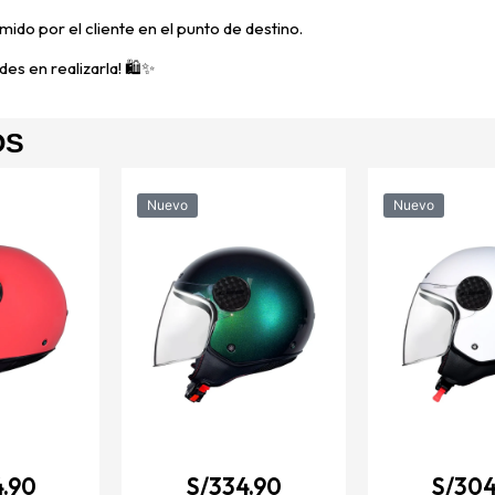
mido por el cliente en el punto de destino.
es en realizarla! 🛍️✨
OS
Nuevo
Nuevo
.90
S/
334.90
S/
304