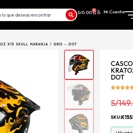
0
Mi Cuenta
S/
0.00
OZ K15 SKULL NARANJA / GRIS – DOT
CASCO
KRATOZ
DOT
S/
149
K15
SKU: