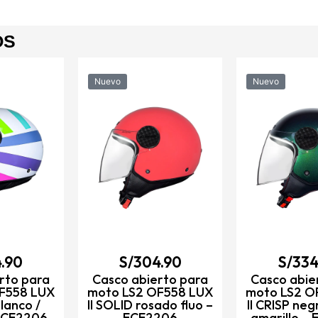
OS
Nuevo
Nuevo
.90
S/
304.90
S/
334
rto para
Casco abierto para
Casco abie
F558 LUX
moto LS2 OF558 LUX
moto LS2 O
blanco /
II SOLID rosado fluo –
II CRISP neg
 ECE2206
ECE2206
amarillo –