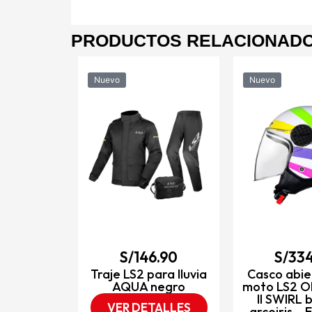
PRODUCTOS RELACIONAD
Nuevo
Nuevo
4.90
rto para
OF558 LUX
gro mate /
CE2206
TALLES
S/
146.90
S/
334
Traje LS2 para lluvia
Casco abie
AQUA negro
moto LS2 O
II SWIRL 
VER DETALLES
arcoiris –