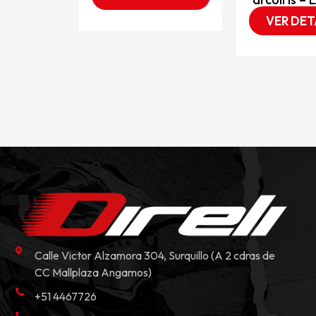
VER DET
Calle Victor Alzamora 304, Surquillo (A 2 cdras de
CC Mallplaza Angamos)
+51 4467726