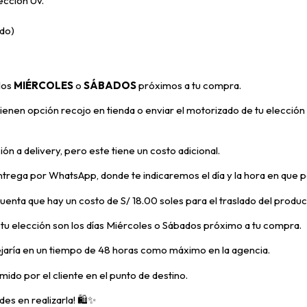
ección Uv.
ado)
 los
MIÉRCOLES
o
SÁBADOS
próximos a tu compra
.
enen opción recojo en tienda o enviar el motorizado de tu elección 
ón a delivery, pero
este tiene un costo adicional.
trega por WhatsApp, donde te indicaremos el día y la hora en que p
 cuenta que hay un costo de S/ 18.00 soles para el traslado del prod
e tu elección son los días Miércoles o Sábados próximo a tu compra.
ejaría en un tiempo de 48 horas como máximo en la agencia.
mido por el cliente en el punto de destino.
es en realizarla! 🛍️✨