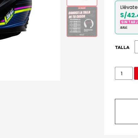
Llévate
S/42.
SIN TAR
aqui
TALLA