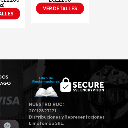
a)
VER DETALLES
ALLES
DOS
PAGO
NUESTRO RUC:
20112827171
Distribuciones y Representaciones
Limatambo SRL.