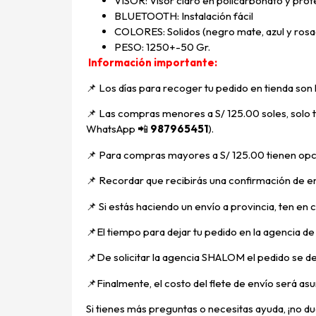
VISOR: Visor claro en policarbonato y prot
BLUETOOTH: Instalación fácil
COLORES: Solidos (negro mate, azul y ros
PESO: 1250+-50 Gr.
Información importante:
📌 Los días para recoger tu pedido en tienda son
📌
Las compras menores a S/ 125.00 soles, solo ti
WhatsApp
📲
987965451
).
📌 Para compras mayores a S/ 125.00 tienen opci
📌
Recordar que recibirás una confirmación de en
📌
Si estás haciendo un envío a provincia, ten en
📌E
l tiempo para dejar tu pedido en la agencia d
📌
De solicitar la agencia SHALOM el pedido se d
📌
Finalmente, el costo del flete de envío será asu
Si tienes más preguntas o necesitas ayuda, ¡no dud