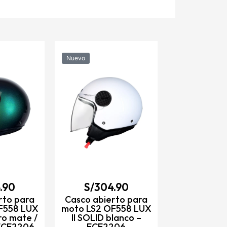
Nuevo
Nuevo
S/
334
Casco abie
moto LS2 O
II MINIM neg
rojo – E
VER DET
.90
S/
304.90
rto para
Casco abierto para
F558 LUX
moto LS2 OF558 LUX
ro mate /
II SOLID blanco –
 ECE2206
ECE2206