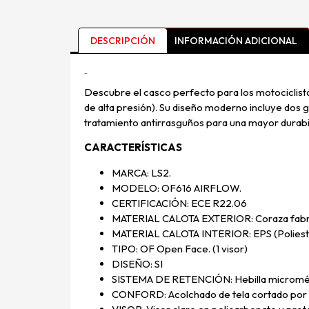
DESCRIPCIÓN
INFORMACIÓN ADICIONAL
Descripción
Descubre el casco perfecto para los motociclist
de alta presión). Su diseño moderno incluye dos g
tratamiento antirrasguños para una mayor durabi
CARACTERÍSTICAS
MARCA: LS2.
MODELO: OF616 AIRFLOW.
CERTIFICACIÓN: ECE R22.06
MATERIAL CALOTA EXTERIOR: Coraza fabric
MATERIAL CALOTA INTERIOR: EPS (Poliesti
TIPO: OF Open Face. (1 visor)
DISEÑO: SI
SISTEMA DE RETENCIÓN: Hebilla micromé
CONFORD: Acolchado de tela cortado por lá