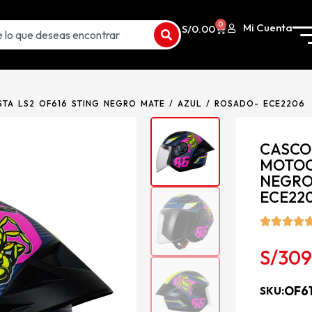
0
Mi Cuenta
S/
0.00
STA LS2 OF616 STING NEGRO MATE / AZUL / ROSADO- ECE2206
CASCO
MOTOCI
NEGRO 
ECE22
S/
309
OF6
SKU: