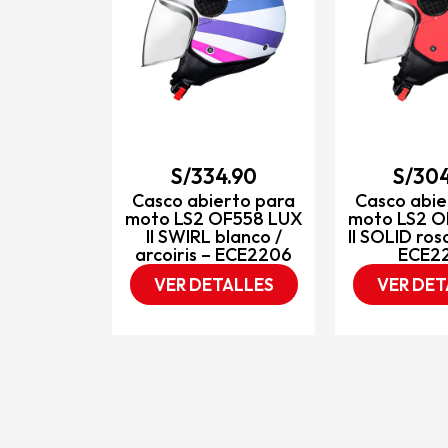
6.90
S/
334.90
S/
304
ara lluvia
Casco abierto para
Casco abie
negro
moto LS2 OF558 LUX
moto LS2 O
II SWIRL blanco /
II SOLID ros
TALLES
arcoiris – ECE2206
ECE2
VER DETALLES
VER DET