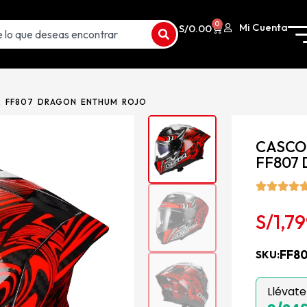
0
Mi Cuenta
S/
0.00
2 FF807 DRAGON ENTHUM ROJO
CASCO
FF807
S/
1,7
FF8
SKU:
Llévate