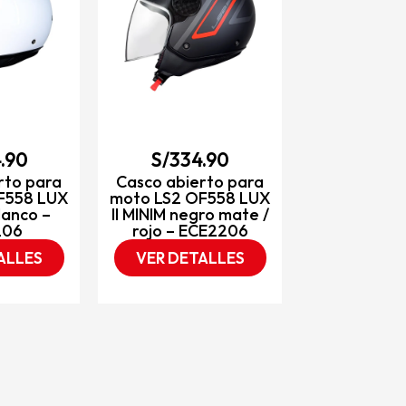
Traje LS2 pa
AQUA n
VER DET
.90
S/
334.90
rto para
Casco abierto para
F558 LUX
moto LS2 OF558 LUX
lanco –
II MINIM negro mate /
206
rojo – ECE2206
ALLES
VER DETALLES