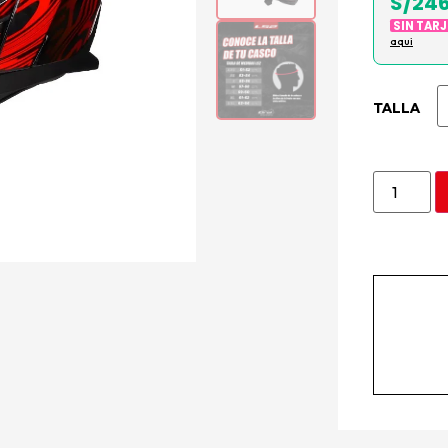
S/246
SIN TAR
aqui
TALLA