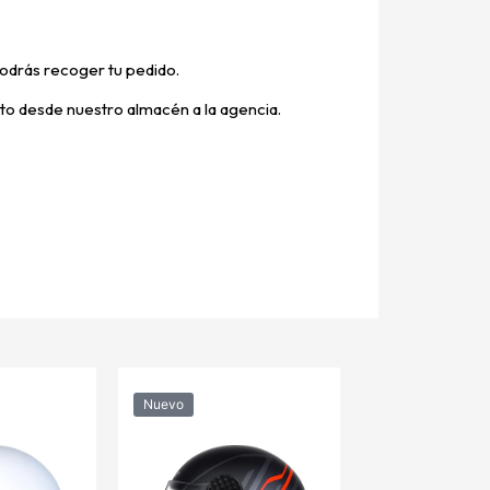
odrás recoger tu pedido.
ucto desde nuestro almacén a la agencia.
Nuevo
Nuevo
S/
146