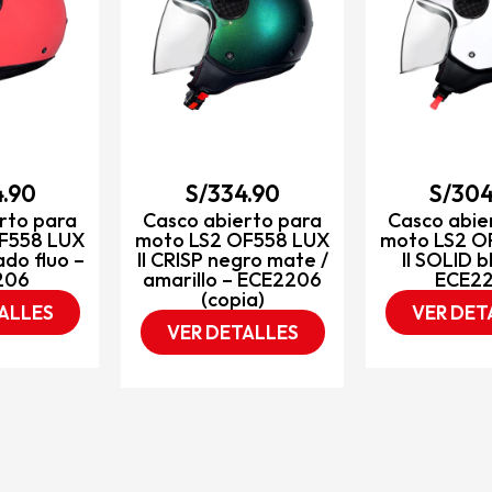
.90
S/
334.90
S/
304
rto para
Casco abierto para
Casco abie
F558 LUX
moto LS2 OF558 LUX
moto LS2 O
ado fluo –
II CRISP negro mate /
II SOLID b
206
amarillo – ECE2206
ECE2
(copia)
ALLES
VER DET
VER DETALLES