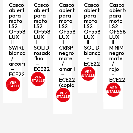
Casco
Casco
Casco
Casco
Casco
abierto
abierto
abierto
abierto
abierto
para
para
para
para
para
moto
moto
moto
moto
moto
LS2
LS2
LS2
LS2
LS2
OF558
OF558
OF558
OF558
OF558
D
LUX
LUX
LUX
LUX
LUX
II
II
II
II
II
SWIRL
SOLID
CRISP
SOLID
MINIM
blanco
rosado
negro
blanco
negro
/
fluo
mate
–
mate
arcoiris
–
/
ECE2206
/
–
ECE2206
amarillo
rojo
VER
ECE2206
–
–
DETALLES
VER
ECE2206
ECE2206
DETALLES
VER
(copia)
DETALLES
VER
DETALLES
VER
DETALLES