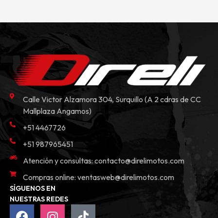
Calle Victor Alzamora 304, Surquillo (A 2 cdras de CC
Mallplaza Angamos)
+51 4467726
+51 987965451
Atención y consultas:
contacto@direlimotos.com
Compras online:
ventasweb@direlimotos.com
SÍGUENOS EN
NUESTRAS REDES