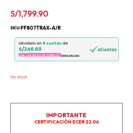
S/
1,799.90
FF807TRAX-A/R
SKU:
Llévatelo en
9 cuotas
de
S/246.60
SIN TARJETAS DE CRÉDITO
Conoce más aqui
Este producto no está disponible porque no quedan
existencias.
IMPORTANTE
CERTIFICACIÓN ECER 22.06