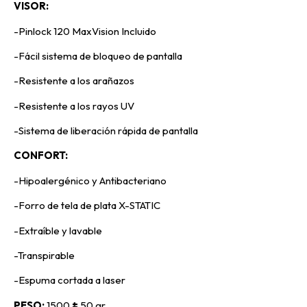
VISOR:
-Pinlock 120 MaxVision Incluido
-Fácil sistema de bloqueo de pantalla
-Resistente a los arañazos
-Resistente a los rayos UV
-Sistema de liberación rápida de pantalla
CONFORT:
-Hipoalergénico y Antibacteriano
-Forro de tela de plata X-STATIC
-Extraíble y lavable
-Transpirable
-Espuma cortada a laser
PESO:
1500
±
50 gr