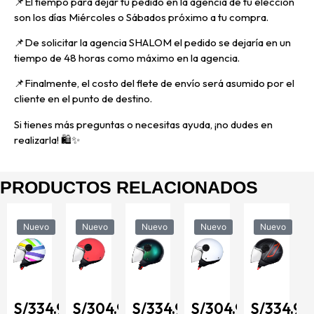
📌E
l tiempo para dejar tu pedido en la agencia de tu elección
son los días Miércoles o Sábados próximo a tu compra.
📌
De solicitar la agencia SHALOM el pedido se dejaría en un
tiempo de 48 horas como máximo en la agencia.
📌
Finalmente, el costo del flete de envío será asumido por el
cliente en el punto de destino.
Si tienes más preguntas o necesitas ayuda, ¡no dudes en
realizarla! 🛍️✨
PRODUCTOS RELACIONADOS
Nuevo
Nuevo
Nuevo
Nuevo
Nuevo
90
S/
334.90
S/
304.90
S/
334.90
S/
304.90
S/
334.90