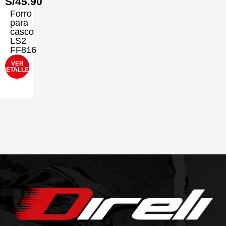
S/
45.90
Forro
para
casco
LS2
FF816
VER
DETALLES