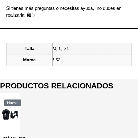
Si tienes más preguntas o necesitas ayuda, ¡no dudes en
realizarla! 🛍️✨
Información adicional
Talla
M, L, XL
Marca
LS2
PRODUCTOS RELACIONADOS
Nuevo