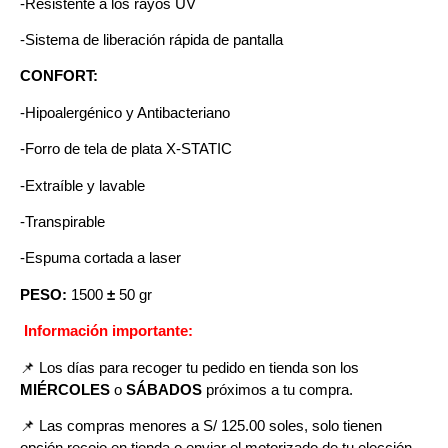
-Resistente a los rayos UV
-Sistema de liberación rápida de pantalla
CONFORT:
-Hipoalergénico y Antibacteriano
-Forro de tela de plata X-STATIC
-Extraíble y lavable
-Transpirable
-Espuma cortada a laser
PESO:
1500
±
50 gr
Información importante:
📌 Los días para recoger tu pedido en tienda son los
MIÉRCOLES
o
SÁBADOS
próximos a tu compra
.
📌
Las compras menores a S/ 125.00 soles, solo tienen
opción recojo en tienda o enviar el motorizado de tu elección