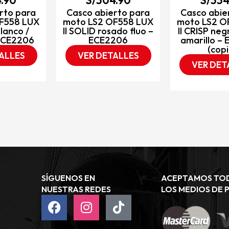
rto para
Casco abierto para
Casco abie
F558 LUX
moto LS2 OF558 LUX
moto LS2 O
blanco /
II SOLID rosado fluo –
II CRISP neg
 ECE2206
ECE2206
amarillo –
(copi
ALLES
VER DETALLES
VER DET
SÍGUENOS EN
ACEPTAMOS TO
NUESTRAS REDES
LOS MEDIOS DE 