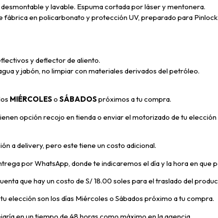
 desmontable y lavable. Espuma cortada por láser y mentonera.
rica en policarbonato y protección UV, preparado para Pinlock. N
lectivos y deflector de aliento.
ua y jabón, no limpiar con materiales derivados del petróleo.
 los
MIÉRCOLES
o
SÁBADOS
próximos a tu compra
.
enen opción recojo en tienda o enviar el motorizado de tu elección 
ón a delivery, pero
este tiene un costo adicional.
trega por WhatsApp, donde te indicaremos el día y la hora en que p
 cuenta que hay un costo de S/ 18.00 soles para el traslado del prod
e tu elección son los días Miércoles o Sábados próximo a tu compra.
ejaría en un tiempo de 48 horas como máximo en la agencia.