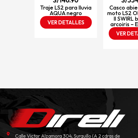
Traje LS2 para lluvia
Casco abie
AQUA negro
moto LS2 O
II SWIRL 
VER DETALLES
arcoiris –
VER DET
Calle Victor Alzamora 304, Surquillo (A 2 cdras de