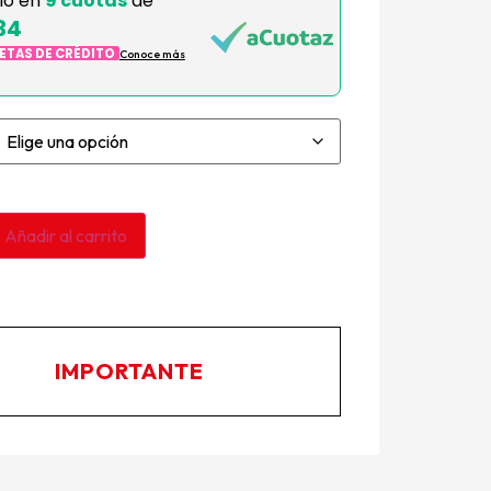
lo en
9 cuotas
de
34
JETAS DE CRÉDITO
Conoce más
Añadir al carrito
IMPORTANTE