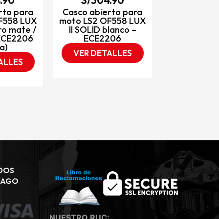
rto para
Casco abierto para
F558 LUX
moto LS2 OF558 LUX
ro mate /
II SOLID blanco –
 ECE2206
ECE2206
a)
VER DETALLES
ALLES
DOS
PAGO
NUESTRO RUC: