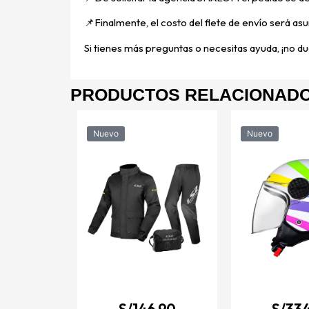
📌
Finalmente, el costo del flete de envío será asu
Si tienes más preguntas o necesitas ayuda, ¡no dud
PRODUCTOS RELACIONAD
Nuevo
Nuevo
4.90
rto para
OF558 LUX
gro mate /
CE2206
TALLES
S/
146.90
S/
334