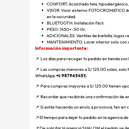
CONFORT: Acolchado tela, hipoalergénico,
VISOR: Visor externo FOTOCROMATICO de fáb
en la oscuridad.
BLUETOOTH: Instalación fácil.
PESO: 1450+-50 Gr.
ADICIONALES: Ventilas de barbilla, logos ref
MANTENIMIENTO: Lavar interior solo con ag
Información importante:
📌 Los días para recoger tu pedido en tienda son
📌
Las compras menores a S/ 125.00 soles, solo ti
WhatsApp
📲
987965451
).
📌 Para compras mayores a S/ 125.00 tienen opci
📌
Recordar que recibirás una confirmación de en
📌
Si estás haciendo un envío a provincia, ten en
📌E
l tiempo para dejar tu pedido en la agencia d
📌
De solicitar la agencia SHALOM el pedido se d