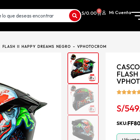
0
Mi Cuenta
S/
0.00
2 FLASH II HAPPY DREAMS NEGRO – VPHOTOCROM
CASCO
FLASH 
VPHO
S/
549
FF8
SKU: