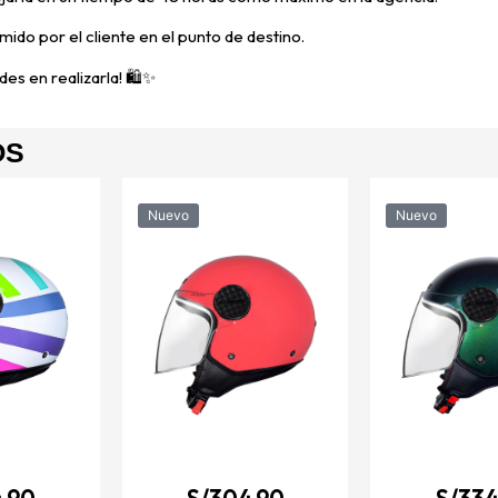
mido por el cliente en el punto de destino.
es en realizarla! 🛍️✨
OS
Nuevo
Nuevo
.90
S/
304.90
S/
334