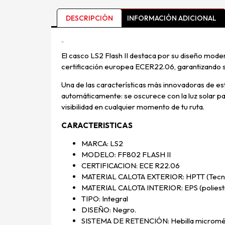
DESCRIPCIÓN
INFORMACIÓN ADICIONAL
Descripción
El casco LS2 Flash II destaca por su diseño mod
certificación europea ECER22.06, garantizando s
Una de las características más innovadoras de es
automáticamente: se oscurece con la luz solar par
visibilidad en cualquier momento de tu ruta.
CARACTERISTICAS
MARCA: LS2
MODELO: FF802 FLASH II
CERTIFICACION: ECE R22.06
MATERIAL CALOTA EXTERIOR: HPTT (Tecnolo
MATERIAL CALOTA INTERIOR: EPS (poliestir
TIPO: Integral
DISEÑO: Negro.
SISTEMA DE RETENCIÓN: Hebilla micromé