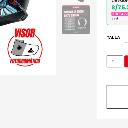
Llévate
S/75.
SIN TAR
aqui
TALLA