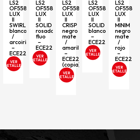
LS2
LS2
LS2
LS2
LS2
OF558
OF558
OF558
OF558
OF558
D
LUX
LUX
LUX
LUX
LUX
II
II
II
II
II
SWIRL
SOLID
CRISP
SOLID
MINIM
blanco
rosado
negro
blanco
negro
/
fluo
mate
–
mate
arcoiris
–
/
ECE2206
/
–
ECE2206
amarillo
rojo
VER
ECE2206
–
–
DETALLES
VER
ECE2206
ECE2206
DETALLES
VER
(copia)
DETALLES
VER
DETALLES
VER
DETALLES