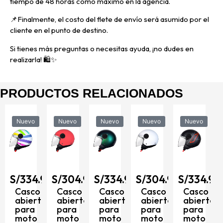
tiempo de 48 horas como máximo en la agencia.
📌
Finalmente, el costo del flete de envío será asumido por el
cliente en el punto de destino.
Si tienes más preguntas o necesitas ayuda, ¡no dudes en
realizarla! 🛍️✨
PRODUCTOS RELACIONADOS
Nuevo
Nuevo
Nuevo
Nuevo
Nuevo
90
S/
334.90
S/
304.90
S/
334.90
S/
304.90
S/
334.90
Casco
Casco
Casco
Casco
Casco
abierto
abierto
abierto
abierto
abierto
para
para
para
para
para
moto
moto
moto
moto
moto