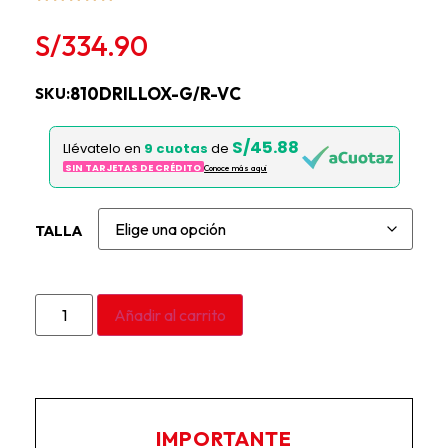
S/
334.90
810DRILLOX-G/R-VC
SKU:
S/45.88
Llévatelo en
9 cuotas
de
SIN TARJETAS DE CRÉDITO
Conoce más aqui
TALLA
Añadir al carrito
IMPORTANTE