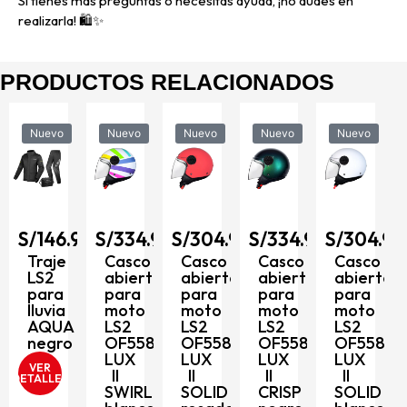
Si tienes más preguntas o necesitas ayuda, ¡no dudes en
realizarla! 🛍️✨
PRODUCTOS RELACIONADOS
Nuevo
Nuevo
Nuevo
Nuevo
Nuevo
S/
334.90
Casco
90
S/
334.90
S/
304.90
S/
334.90
S/
304.90
abierto
para
Casco
Casco
Casco
Casco
moto
abierto
abierto
abierto
abierto
LS2
para
para
para
para
OF558
moto
moto
moto
moto
LUX
LS2
LS2
LS2
LS2
II
OF558
OF558
OF558
OF558
D
MINIM
LUX
LUX
LUX
LUX
negro
II
II
II
II
mate
SWIRL
SOLID
CRISP
SOLID
/