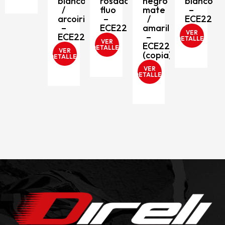
blanco
rosado
negro
blanco
rojo
/
fluo
mate
–
–
arcoiris
–
/
ECE2206
ECE2206
–
ECE2206
amarillo
VER
ECE2206
–
DETALLES
VER
VER
ECE2206
DETALLES
DETALLES
VER
(copia)
DETALLES
VER
DETALLES