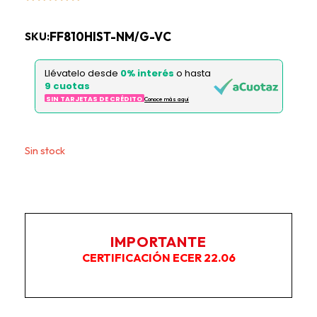
FF810HIST-NM/G-VC
SKU:
Llévatelo desde
0% interés
o hasta
9 cuotas
SIN TARJETAS DE CRÉDITO
Conoce más aqui
Este producto no está disponible porque no quedan
existencias.
IMPORTANTE
CERTIFICACIÓN ECER 22.06