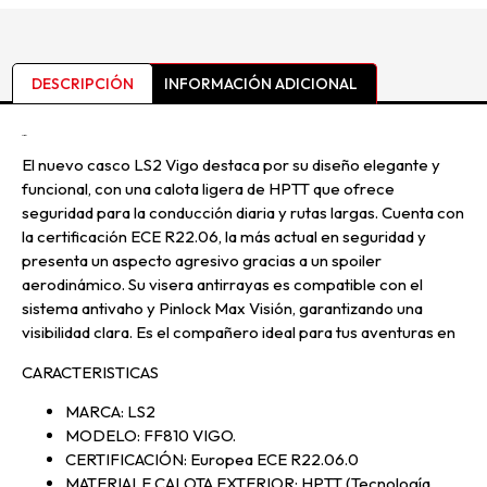
DESCRIPCIÓN
INFORMACIÓN ADICIONAL
Descripción
El nuevo casco LS2 Vigo destaca por su diseño elegante y
funcional, con una calota ligera de HPTT que ofrece
seguridad para la conducción diaria y rutas largas. Cuenta con
la certificación ECE R22.06, la más actual en seguridad y
presenta un aspecto agresivo gracias a un spoiler
aerodinámico. Su visera antirrayas es compatible con el
sistema antivaho y Pinlock Max Visión, garantizando una
visibilidad clara. Es el compañero ideal para tus aventuras en
CARACTERISTICAS
MARCA: LS2
MODELO: FF810 VIGO.
CERTIFICACIÓN: Europea ECE R22.06.0
MATERIALE CALOTA EXTERIOR: HPTT (Tecnología