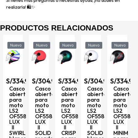
Si tienes más preguntas o necesitas ayuda, ¡no dudes en
realizarla! 🛍️✨
PRODUCTOS RELACIONADOS
Nuevo
Nuevo
Nuevo
Nuevo
Nuevo
90
S/
334.90
S/
304.90
S/
334.90
S/
304.90
S/
334.90
Casco
Casco
Casco
Casco
Casco
abierto
abierto
abierto
abierto
abierto
para
para
para
para
para
moto
moto
moto
moto
moto
LS2
LS2
LS2
LS2
LS2
OF558
OF558
OF558
OF558
OF558
D
LUX
LUX
LUX
LUX
LUX
II
II
II
II
II
SWIRL
SOLID
CRISP
SOLID
MINIM