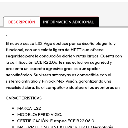
DESCRIPCIÓN
INFORMACIÓN ADICIONAL
Descripción
El nuevo casco LS2 Vigo destaca por su diseño elegante y
funcional, con una calota ligera de HPTT que ofrece
seguridad para la conducción diaria y rutas largas. Cuenta con
la certificación ECE R22.06, la más actual en seguridad y
presenta un aspecto agresivo gracias a un spoiler
aerodinámico. Su visera antirrayas es compatible con el
sistema antivaho y Pinlock Max Visión, garantizando una
visibilidad clara. Es el compañero ideal para tus aventuras en
CARACTERISTICAS
MARCA: LS2
MODELO: FF810 VIGO.
CERTIFICACIÓN: Europea ECE R22.06.0
MATERIALE CALOTA EXTERIOR: HPTT (Tecnología