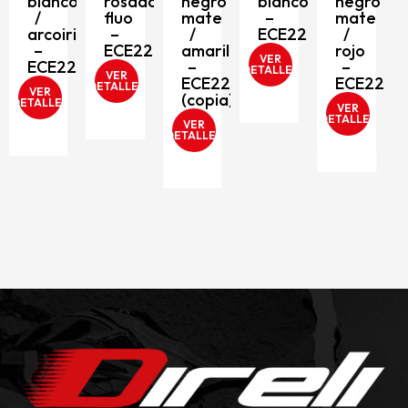
blanco
rosado
negro
blanco
negro
/
fluo
mate
–
mate
arcoiris
–
/
ECE2206
/
–
ECE2206
amarillo
rojo
VER
ECE2206
–
–
DETALLES
VER
ECE2206
ECE2206
DETALLES
VER
(copia)
DETALLES
VER
DETALLES
VER
DETALLES