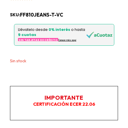
FF810JEANS-T-VC
SKU:
Llévatelo desde
0% interés
o hasta
9 cuotas
SIN TARJETAS DE CRÉDITO
Conoce más aqui
Este producto no está disponible porque no quedan
existencias.
IMPORTANTE
CERTIFICACIÓN ECER 22.06