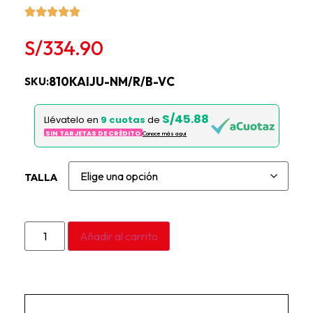
S/
334.90
810KAIJU-NM/R/B-VC
SKU:
S/45.88
Llévatelo en
9 cuotas
de
SIN TARJETAS DE CRÉDITO
Conoce más aqui
TALLA
Añadir al carrito