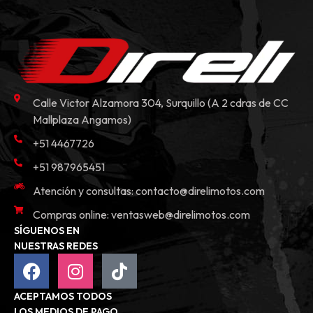
Calle Victor Alzamora 304, Surquillo (A 2 cdras de CC
Mallplaza Angamos)
+51 4467726
+51 987965451
Atención y consultas:
contacto@direlimotos.com
Compras online:
ventasweb@direlimotos.com
SÍGUENOS EN
NUESTRAS REDES
ACEPTAMOS TODOS
LOS MEDIOS DE PAGO