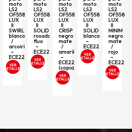
moto
moto
moto
moto
moto
LS2
LS2
LS2
LS2
LS2
OF558
OF558
OF558
OF558
OF558
D
LUX
LUX
LUX
LUX
LUX
II
II
II
II
II
SWIRL
SOLID
CRISP
SOLID
MINIM
blanco
rosado
negro
blanco
negro
/
fluo
mate
–
mate
arcoiris
–
/
ECE2206
/
–
ECE2206
amarillo
rojo
VER
ECE2206
–
–
DETALLES
VER
ECE2206
ECE2206
DETALLES
VER
(copia)
DETALLES
VER
DETALLES
VER
DETALLES