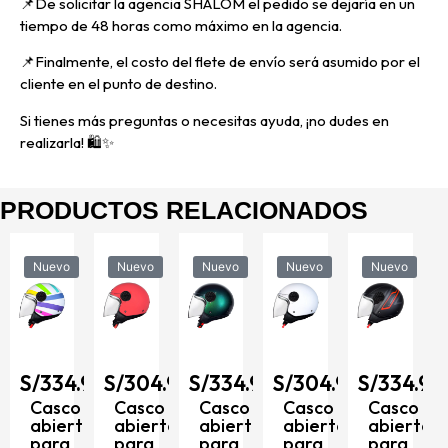
📌
De solicitar la agencia SHALOM el pedido se dejaría en un
tiempo de 48 horas como máximo en la agencia.
📌
Finalmente, el costo del flete de envío será asumido por el
cliente en el punto de destino.
Si tienes más preguntas o necesitas ayuda, ¡no dudes en
realizarla! 🛍️✨
PRODUCTOS RELACIONADOS
Nuevo
Nuevo
Nuevo
Nuevo
Nuevo
90
S/
334.90
S/
304.90
S/
334.90
S/
304.90
S/
334.90
Casco
Casco
Casco
Casco
Casco
abierto
abierto
abierto
abierto
abierto
para
para
para
para
para