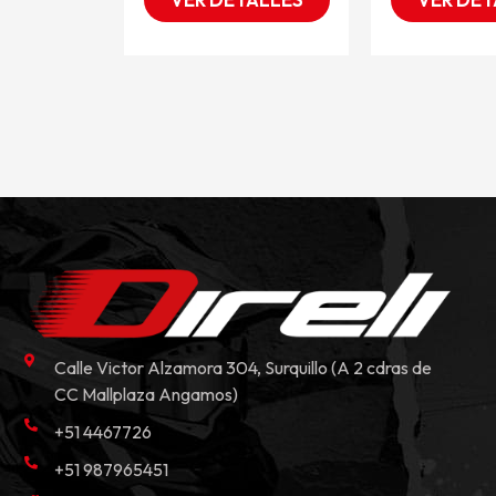
Calle Victor Alzamora 304, Surquillo (A 2 cdras de
CC Mallplaza Angamos)
+51 4467726
+51 987965451