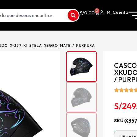
0
Mi Cuenta
S/
0.00
DO X-357 KI STELA NEGRO MATE / PURPURA
CASCO
XKUDO 
/ PUR
S/
249
X35
SKU: