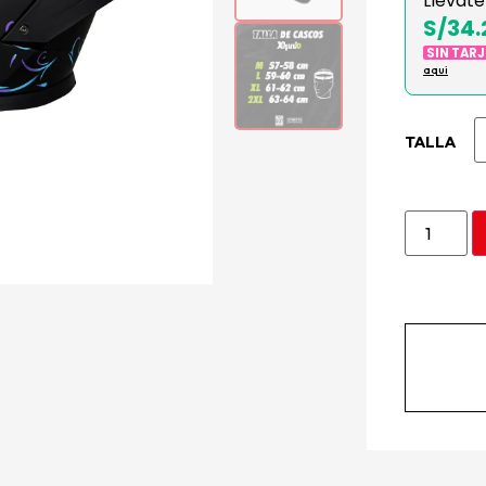
Llévate
S/34.
SIN TAR
aqui
TALLA