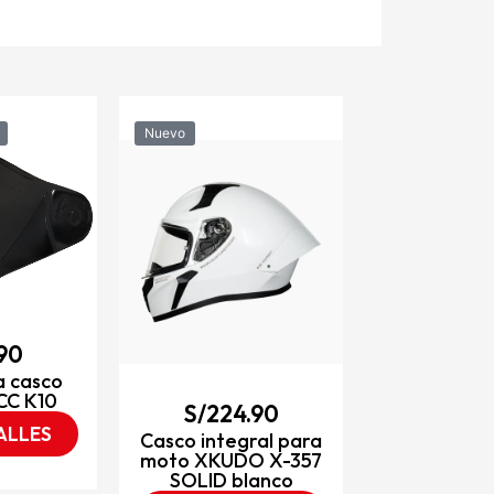
Nuevo
Nuevo
S/
249
Casco integ
moto XKUD
RINOX negr
roj
VER DET
.90
a casco
CC K10
S/
224.90
ALLES
Casco integral para
moto XKUDO X-357
SOLID blanco