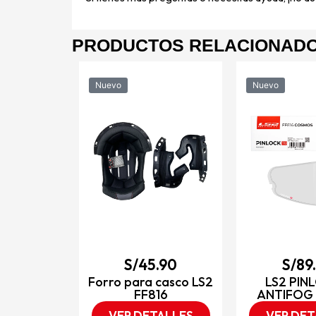
PRODUCTOS RELACIONAD
Nuevo
Nuevo
9.90
gral para
DO X-357
o mate /
o
TALLES
S/
45.90
S/
89
Forro para casco LS2
LS2 PIN
FF816
ANTIFOG 
VER DETALLES
VER DET