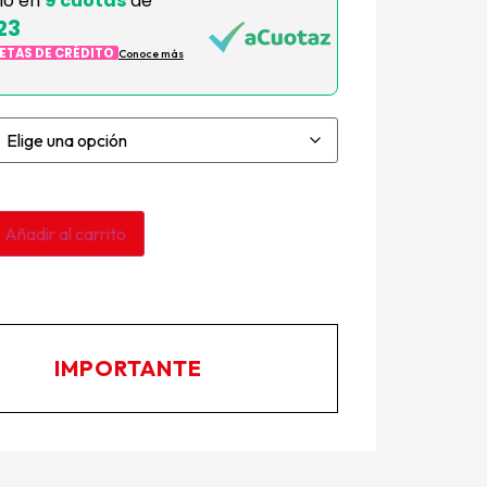
lo en
9 cuotas
de
23
JETAS DE CRÉDITO
Conoce más
Añadir al carrito
IMPORTANTE