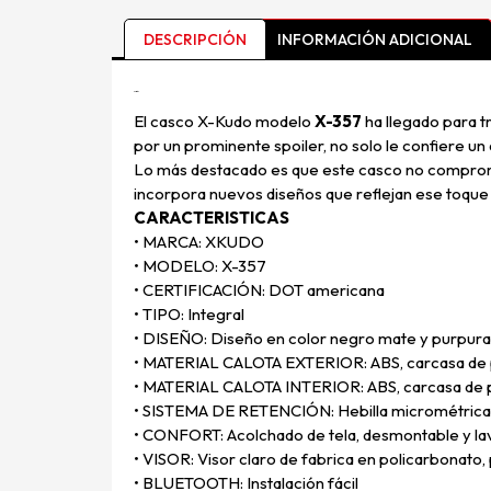
DESCRIPCIÓN
INFORMACIÓN ADICIONAL
Descripción
El casco X-Kudo modelo
X-357
ha llegado para 
por un prominente spoiler, no solo le confiere u
Lo más destacado es que este casco no comprome
incorpora nuevos diseños que reflejan ese toqu
CARACTERISTICAS
• MARCA: XKUDO
• MODELO: X-357
• CERTIFICACIÓN: DOT americana
• TIPO: Integral
• DISEÑO: Diseño en color negro mate y purpura
• MATERIAL CALOTA EXTERIOR: ABS, carcasa de po
• MATERIAL CALOTA INTERIOR: ABS, carcasa de po
• SISTEMA DE RETENCIÓN: Hebilla micrométrica
• CONFORT: Acolchado de tela, desmontable y la
• VISOR: Visor claro de fabrica en policarbonato,
• BLUETOOTH: Instalación fácil