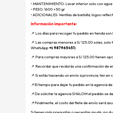
• MANTENIMIENTO: Lavar interior solo con agua y
• PESO: 1600 +50 gr
• ADICIONALES: Ventilas de barbilla, logos reflect
Información importante:
📌 Los días para recoger tu pedido en tienda son
📌
Las compras menores a S/ 125.00 soles, solo ti
WhatsApp
📲
987965451
).
📌 Para compras mayores a S/ 125.00 tienen opci
📌
Recordar que recibirás una confirmación de en
📌
Si estás haciendo un envío a provincia, ten en
📌E
l tiempo para dejar tu pedido en la agencia d
📌
De solicitar la agencia SHALOM el pedido se d
📌
Finalmente, el costo del flete de envío será asu
Si tienes más preguntas o necesitas ayuda, ¡no dud