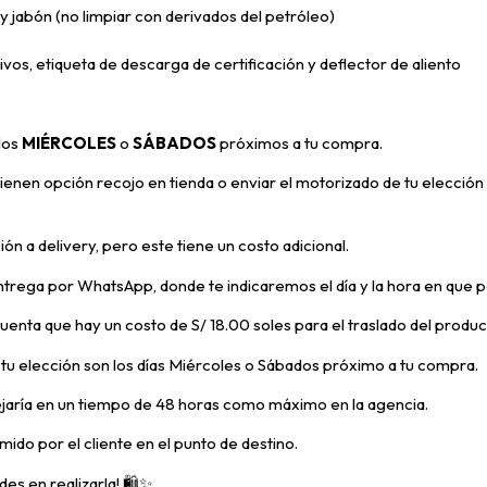
 jabón (no limpiar con derivados del petróleo)
ivos, etiqueta de descarga de certificación y deflector de aliento
 los
MIÉRCOLES
o
SÁBADOS
próximos a tu compra
.
enen opción recojo en tienda o enviar el motorizado de tu elección 
ón a delivery, pero
este tiene un costo adicional.
trega por WhatsApp, donde te indicaremos el día y la hora en que p
 cuenta que hay un costo de S/ 18.00 soles para el traslado del prod
e tu elección son los días Miércoles o Sábados próximo a tu compra.
ejaría en un tiempo de 48 horas como máximo en la agencia.
mido por el cliente en el punto de destino.
es en realizarla! 🛍️✨