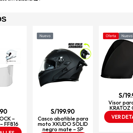
OS
Nuevo
Oferta
Nuevo
S/
19
Visor par
KRATOZ 
.90
S/
199.90
VER DET
LOCK –
Casco abatible para
– FF816
moto XKUDO SOLID
negro mate – SP
ALLES