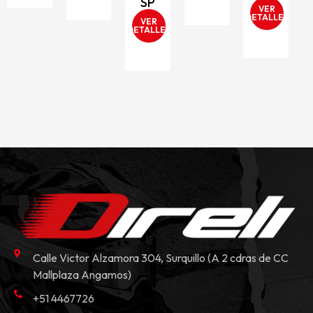
SP
VER
DETALLES
VER
D
DETALLES
Calle Victor Alzamora 304, Surquillo (A 2 cdras de CC
Mallplaza Angamos)
+51 4467726