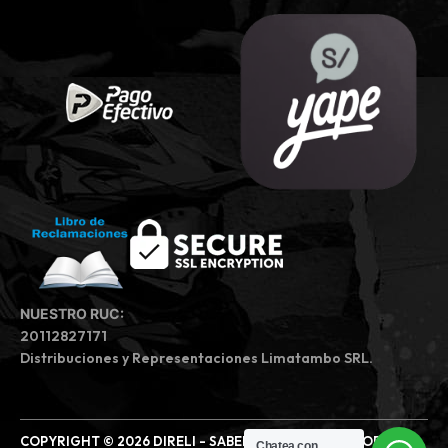
NUESTRO RUC:
20112827171
Distribuciones y Representaciones Limatambo SRL.
COPYRIGHT © 2026 DIRELI - SABEMOS DE MOTOS | TODOS
Chatea con