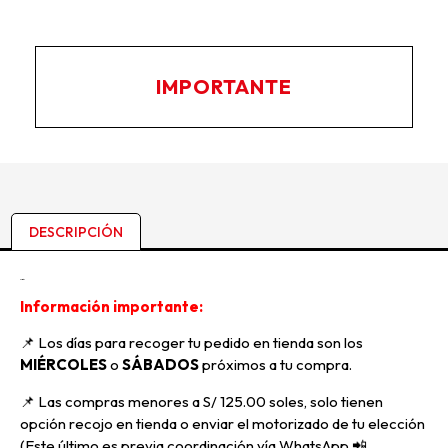
IMPORTANTE
DESCRIPCIÓN
Descripción
Información importante:
📌 Los días para recoger tu pedido en tienda son los
MIÉRCOLES
o
SÁBADOS
próximos a tu compra
.
📌
Las compras menores a S/ 125.00 soles, solo tienen
opción recojo en tienda o enviar el motorizado de tu elección
(Este último es previa coordinación vía WhatsApp
📲