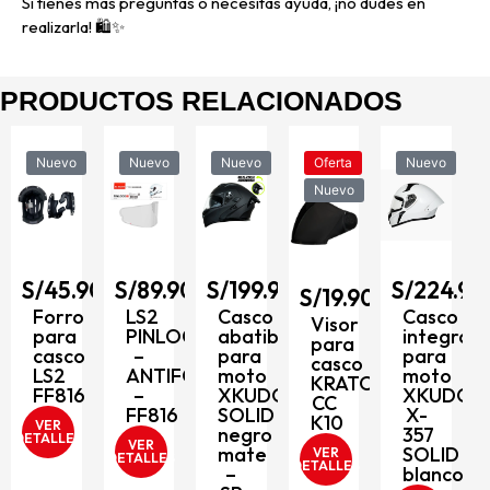
Si tienes más preguntas o necesitas ayuda, ¡no dudes en
realizarla! 🛍️✨
PRODUCTOS RELACIONADOS
Nuevo
Nuevo
Nuevo
Oferta
Nuevo
Nuevo
90
S/
45.90
S/
89.90
S/
199.90
S/
224.90
al
S/
19.90
Forro
LS2
Casco
Casco
Visor
para
PINLOCK
abatible
integral
para
O
casco
–
para
para
casco
LS2
ANTIFOG
moto
moto
KRATOZ
FF816
–
XKUDO
XKUDO
CC
FF816
SOLID
X-
K10
VER
negro
357
DETALLES
VER
mate
SOLID
VER
DETALLES
DETALLES
–
blanco