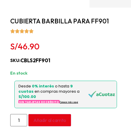
CUBIERTA BARBILLA PARA FF901
S/
46.90
CBLS2FF901
SKU:
4 disponibles
Desde
0% interés
o hasta
9
cuotas
en compras mayores a
S/100.00
SIN TARJETAS DE CRÉDITO
Conoce más aqui
Añadir al carrito