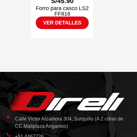
S/
45.90
Forro para casco LS2
FF816
VER DETALLES
Calle Victor Alzamora 304, Surquillo (A 2 cdras de
CC Mallplaza Angamos)
+51 4467726