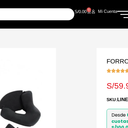
0
Mi Cuenta
S/
0.00
FORRO
S/
59.
LINE
SKU:
Desde
cuota
S/100.