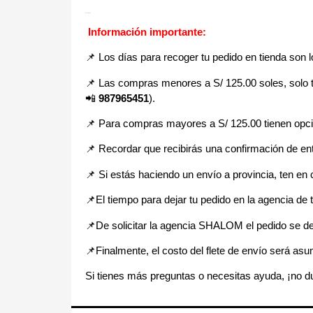
Descripción
Información importante:
📌 Los días para recoger tu pedido en tienda son 
📌
Las compras menores a S/ 125.00 soles, solo ti
📲
987965451
).
📌 Para compras mayores a S/ 125.00 tienen opció
📌
Recordar que recibirás una confirmación de ent
📌
Si estás haciendo un envío a provincia, ten en
📌E
l tiempo para dejar tu pedido en la agencia d
📌
De solicitar la agencia SHALOM el pedido se d
📌
Finalmente, el costo del flete de envío será asum
Si tienes más preguntas o necesitas ayuda, ¡no du