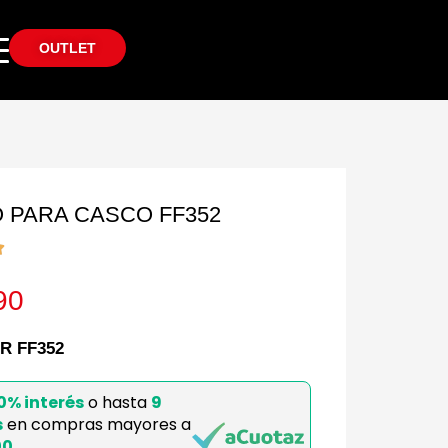
OUTLET
 PARA CASCO FF352
90
R FF352
0% interés
o hasta
9
s
en compras mayores a
00