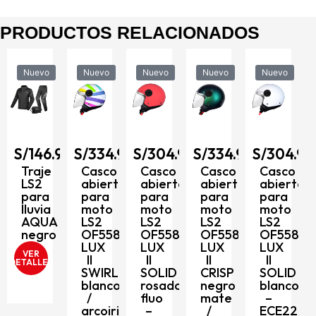
PRODUCTOS RELACIONADOS
Nuevo
Nuevo
Nuevo
Nuevo
Nuevo
90
S/
146.90
S/
334.90
S/
304.90
S/
334.90
S/
304.90
to
Traje
Casco
Casco
Casco
Casco
LS2
abierto
abierto
abierto
abierto
para
para
para
para
para
8
lluvia
moto
moto
moto
moto
AQUA
LS2
LS2
LS2
LS2
negro
OF558
OF558
OF558
OF558
LUX
LUX
LUX
LUX
VER
II
II
II
II
DETALLES
SWIRL
SOLID
CRISP
SOLID
blanco
rosado
negro
blanco
/
fluo
mate
–
arcoiris
–
/
ECE2206