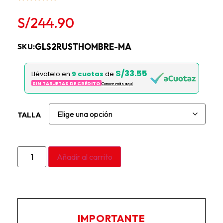
S/
244.90
GLS2RUSTHOMBRE-MA
SKU:
S/33.55
Llévatelo en
9 cuotas
de
SIN TARJETAS DE CRÉDITO
Conoce más aqui
TALLA
Añadir al carrito
IMPORTANTE