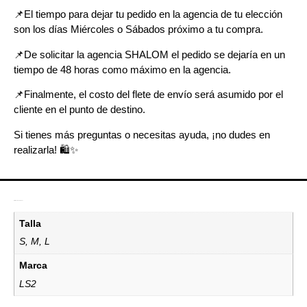
📌E
l tiempo para dejar tu pedido en la agencia de tu elección
son los días Miércoles o Sábados próximo a tu compra.
📌
De solicitar la agencia SHALOM el pedido se dejaría en un
tiempo de 48 horas como máximo en la agencia.
📌
Finalmente, el costo del flete de envío será asumido por el
cliente en el punto de destino.
Si tienes más preguntas o necesitas ayuda, ¡no dudes en
realizarla! 🛍️✨
Información adicional
Talla
S, M, L
Marca
LS2