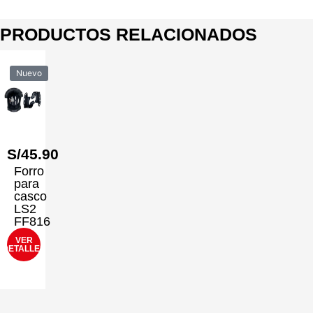
PRODUCTOS RELACIONADOS
Nuevo
S/
45.90
Forro
para
casco
LS2
FF816
VER
DETALLES