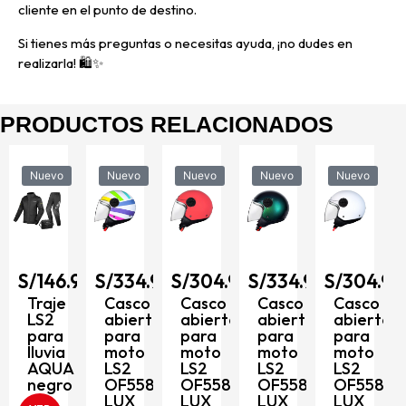
cliente en el punto de destino.
Si tienes más preguntas o necesitas ayuda, ¡no dudes en
realizarla! 🛍️✨
PRODUCTOS RELACIONADOS
Nuevo
Nuevo
Nuevo
Nuevo
Nuevo
90
S/
146.90
S/
334.90
S/
304.90
S/
334.90
S/
304.90
to
Traje
Casco
Casco
Casco
Casco
LS2
abierto
abierto
abierto
abierto
para
para
para
para
para
8
lluvia
moto
moto
moto
moto
AQUA
LS2
LS2
LS2
LS2
negro
OF558
OF558
OF558
OF558
LUX
LUX
LUX
LUX