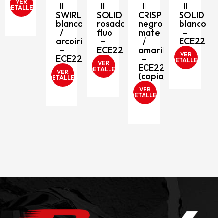
VER
II
II
II
II
DETALLES
SWIRL
SOLID
CRISP
SOLID
blanco
rosado
negro
blanco
/
fluo
mate
–
arcoiris
–
/
ECE2206
206
–
ECE2206
amarillo
VER
ECE2206
–
DETALLES
VER
ECE2206
D
DETALLES
VER
(copia)
DETALLES
VER
DETALLES