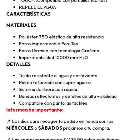
TOUCH (Compatible con pantallas táctiles)
REPELE EL AGUA
CARACTERÍSTICAS
MATERIALES
Poliéster 75D elástico de alta resistencia
Forro impermeable Fan-Tex
Forro térmico con tecnología Grafeno
Impermeabilidad 10000 mm H₂O
DETALLES
Tejido resistente al agua y cortaviento
Palma reforzada con super agarre
Sistema de liberación rápida
Bandas reflectantes y detalles de alta visibilidad
Compatible con pantallas táctiles
Información importante:
📌 Los días para recoger tu pedido en tienda son los
MIÉRCOLES
o
SÁBADOS
próximos a tu compra
.
📌
Las compras menores a S/ 125.00 soles, solo tienen