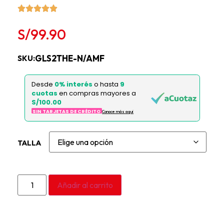
S/
99.90
GLS2THE-N/AMF
SKU:
Desde
0% interés
o hasta
9
cuotas
en compras mayores a
S/100.00
SIN TARJETAS DE CRÉDITO
Conoce más aqui
TALLA
Añadir al carrito