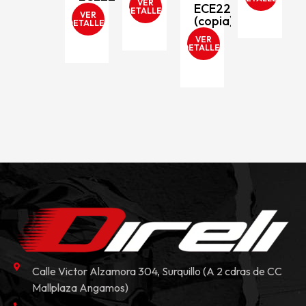
VER
ECE2206
DETALLES
DETALLES
VER
(copia)
DETALLES
VER
DETALLES
Calle Victor Alzamora 304, Surquillo (A 2 cdras de CC
Mallplaza Angamos)