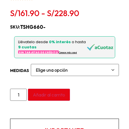
S/
161.90
-
S/
228.90
TSHG660-
SKU:
Llévatelo desde
0% interés
o hasta
9 cuotas
SIN TARJETAS DE CRÉDITO
Conoce más aqui
MEDIDAS
Añadir al carrito