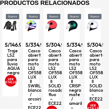
PRODUCTOS RELACIONADOS
Nuevo
Nuevo
Nuevo
Nuevo
Nuevo
S/
334.9
Casco
6.90
S/
334.90
S/
304.90
S/
334.90
S/
304.90
abierto
para
e
Casco
Casco
Casco
Casco
moto
abierto
abierto
abierto
abierto
LS2
para
para
para
para
OF558
a
moto
moto
moto
moto
LUX
A
LS2
LS2
LS2
LS2
II
o
OF558
OF558
OF558
OF558
MINIM
LUX
LUX
LUX
LUX
negro
II
II
II
II
S
mate
SWIRL
SOLID
CRISP
SOLID
/
blanco
rosado
negro
blanco
rojo
/
fluo
mate
–
–
arcoiris
–
/
ECE2206
ECE22
–
ECE2206
amarillo
VER
ECE2206
–
DETALLES
VER