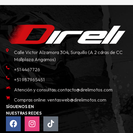
Calle Victor Alzamora 304, Surquillo (A 2 cdras de CC
Mallplaza Angamos)
+51 4467726
+51 987965451
Atención y consultas:
contacto@direlimotos.com
Compras online:
ventasweb@direlimotos.com
SÍGUENOS EN
NUESTRAS REDES