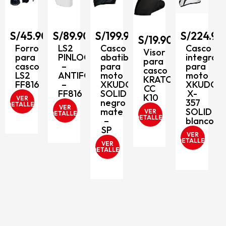
90
S/
45.90
S/
89.90
S/
199.90
S/
224.90
al
S/
19.90
Forro
LS2
Casco
Casco
Visor
para
PINLOCK
abatible
integral
para
O
casco
–
para
para
casco
LS2
ANTIFOG
moto
moto
KRATOZ
FF816
–
XKUDO
XKUDO
CC
FF816
SOLID
X-
K10
VER
negro
357
DETALLES
VER
mate
SOLID
VER
DETALLES
DETALLES
–
blanco
SP
VER
DETALLES
VER
D
DETALLES