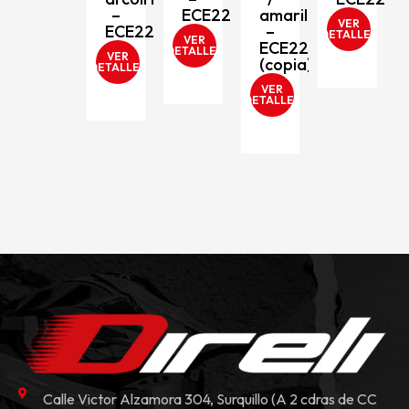
206
–
ECE2206
amarillo
VER
ECE2206
–
DETALLES
VER
ECE2206
D
DETALLES
VER
(copia)
DETALLES
VER
DETALLES
Calle Victor Alzamora 304, Surquillo (A 2 cdras de CC