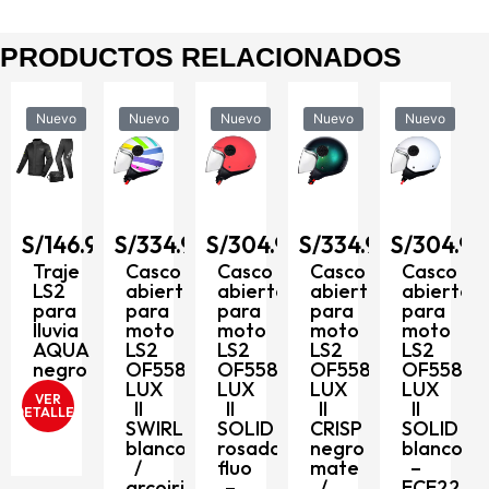
PRODUCTOS RELACIONADOS
Nuevo
Nuevo
Nuevo
Nuevo
Nuevo
90
S/
146.90
S/
334.90
S/
304.90
S/
334.90
S/
304.90
to
Traje
Casco
Casco
Casco
Casco
LS2
abierto
abierto
abierto
abierto
para
para
para
para
para
8
lluvia
moto
moto
moto
moto
AQUA
LS2
LS2
LS2
LS2
negro
OF558
OF558
OF558
OF558
LUX
LUX
LUX
LUX
VER
II
II
II
II
DETALLES
SWIRL
SOLID
CRISP
SOLID
blanco
rosado
negro
blanco
/
fluo
mate
–
arcoiris
–
/
ECE2206