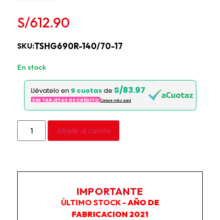
S/
612.90
TSHG690R-140/70-17
SKU:
5 disponibles
S/83.97
Llévatelo en
9 cuotas
de
SIN TARJETAS DE CRÉDITO
Conoce más aqui
Añadir al carrito
IMPORTANTE
ÚLTIMO STOCK -
AÑO DE
FABRICACION 2021