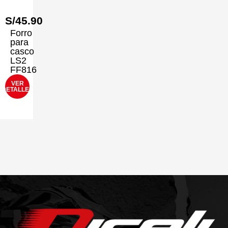
S/
45.90
Forro
para
casco
LS2
FF816
VER
DETALLES