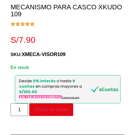
MECANISMO PARA CASCO XKUDO
109
S/
7.90
XMECA-VISOR109
SKU:
418 disponibles
Desde
0% interés
o hasta
9
cuotas
en compras mayores a
S/100.00
SIN TARJETAS DE CRÉDITO
Conoce más aqui
Añadir al carrito