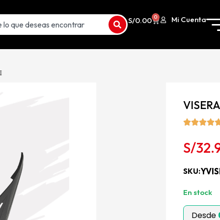
0
Mi Cuenta
S/
0.00
E
VISER
S/
32.
YVI
SKU:
12 disponi
Desde