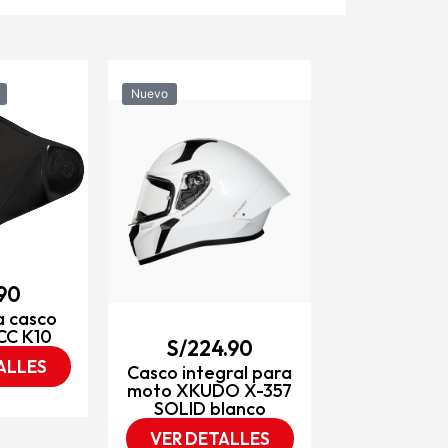
Nuevo
Nuevo
S/
249
Casco integ
moto XKUD
RINOX negr
roj
VER DET
.90
a casco
CC K10
S/
224.90
ALLES
Casco integral para
moto XKUDO X-357
SOLID blanco
VER DETALLES