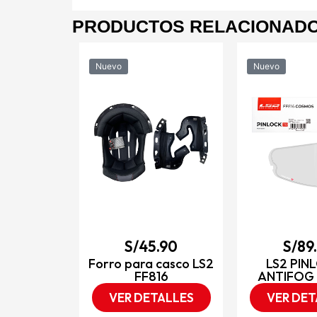
PRODUCTOS RELACIONAD
Nuevo
Nuevo
9.90
gral para
DO X-357
o mate /
o
TALLES
S/
45.90
S/
89
Forro para casco LS2
LS2 PIN
FF816
ANTIFOG 
VER DETALLES
VER DET