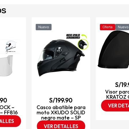
OS
Nuevo
Oferta
Nuevo
S/
19
Visor par
KRATOZ 
.90
S/
199.90
VER DET
LOCK –
Casco abatible para
– FF816
moto XKUDO SOLID
negro mate – SP
ALLES
VER DETALLES