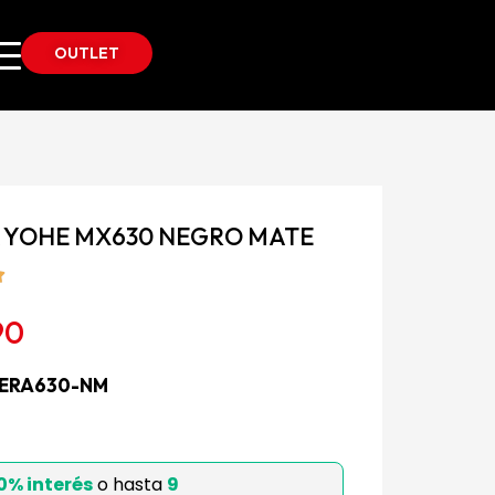
OUTLET
A YOHE MX630 NEGRO MATE
90
SERA630-NM
bles
0% interés
o hasta
9