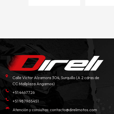
Calle Victor Alzamora 304, Surquillo (A 2 cdras de
CC Mallplaza Angamos)
+51 4467726
+51 987965451
Atención y consultas:
contacto@direlimotos.com