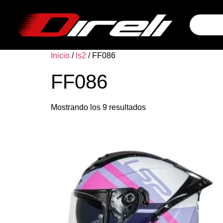
Inicio
/
ls2
/ FF086
FF086
Mostrando los 9 resultados