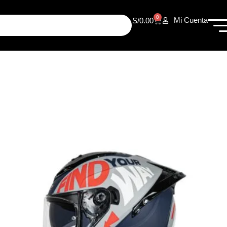
0
Mi Cuenta
S/
0.00