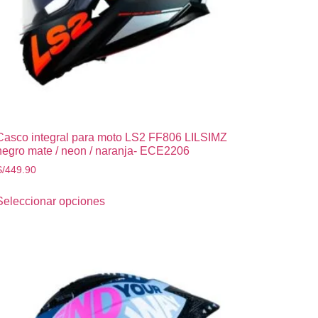
Casco integral para moto LS2 FF806 LILSIMZ
negro mate / neon / naranja- ECE2206
S/
449.90
Seleccionar opciones