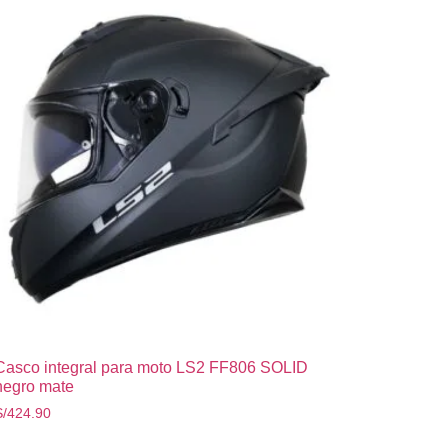
Casco integral para moto LS2 FF806 SOLID
negro mate
S/
424.90