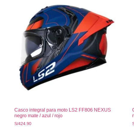
Casco integral para moto LS2 FF806 NEXUS
negro mate / azul / rojo
S/
424.90